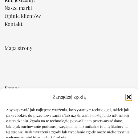
Nasze marki
Opinie klientów
Kontakt
Mapa strony
Pomoc
Zarządzaj zgodą
Regulamin
Płatność i dostawa
Aby zapewnić jak najlepsze wrażenia, korzystamy z technologii, takich jak
pliki cookie, do przechowywania i/lub uzyskiwania dostępu do informacji
Reklamacje i zwroty
o urządzeniu. Zgoda na te technologie pozwoli nam przetwarzać dane,
takie jak zachowanie podczas przeglądania lub unikalne identyfikatory na
tej stronie. Brak wyrażenia zgody lub wycofanie zgody może niekorzystnie
Dokumenty
wpłynąć na niektóre cechy i funkcje.