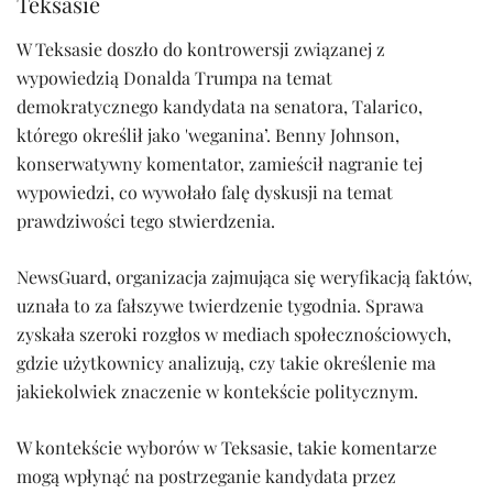
Teksasie
W Teksasie doszło do kontrowersji związanej z
wypowiedzią Donalda Trumpa na temat
demokratycznego kandydata na senatora, Talarico,
którego określił jako 'weganina’. Benny Johnson,
konserwatywny komentator, zamieścił nagranie tej
wypowiedzi, co wywołało falę dyskusji na temat
prawdziwości tego stwierdzenia.
NewsGuard, organizacja zajmująca się weryfikacją faktów,
uznała to za fałszywe twierdzenie tygodnia. Sprawa
zyskała szeroki rozgłos w mediach społecznościowych,
gdzie użytkownicy analizują, czy takie określenie ma
jakiekolwiek znaczenie w kontekście politycznym.
W kontekście wyborów w Teksasie, takie komentarze
mogą wpłynąć na postrzeganie kandydata przez