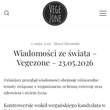
Przejdź
do
treści
Vege szpej dla niej i dla niego
VegeZone
23 maja, 2026
Blazej Mrozinski
Wiadomości ze świata –
Vegezone – 23.05.2026
Dzisiejszy przegląd wiadomości obejmuje różnorodne
tematy związane z weganizmem, ochroną zwierząt oraz
zdrowiem i stylem życia.
Kontrowersje wokół wegańskiego kandydata w