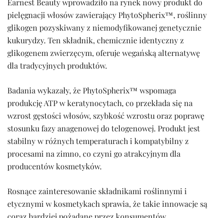
Earnest Beauty wprowadziło na rynek nowy produkt do
pielęgnacji włosów zawierający PhytoSpherix™, roślinny
glikogen pozyskiwany z niemodyfikowanej genetycznie
kukurydzy. Ten składnik, chemicznie identyczny z
glikogenem zwierzęcym, oferuje wegańską alternatywę
dla tradycyjnych produktów.
Badania wykazały, że PhytoSpherix™ wspomaga
produkcję ATP w keratynocytach, co przekłada się na
wzrost gęstości włosów, szybkość wzrostu oraz poprawę
stosunku fazy anagenowej do telogenowej. Produkt jest
stabilny w różnych temperaturach i kompatybilny z
procesami na zimno, co czyni go atrakcyjnym dla
producentów kosmetyków.
Rosnące zainteresowanie składnikami roślinnymi i
etycznymi w kosmetykach sprawia, że takie innowacje są
coraz bardziej pożądane przez konsumentów