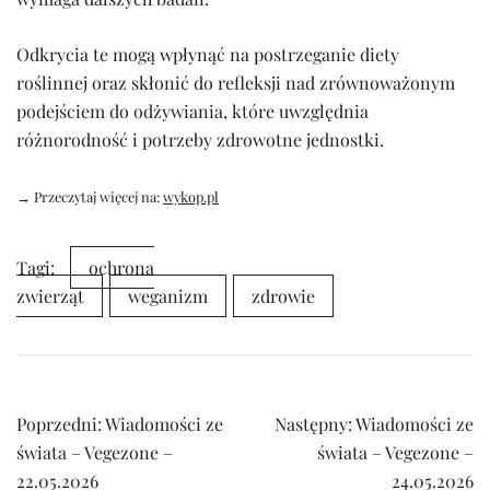
Odkrycia te mogą wpłynąć na postrzeganie diety
roślinnej oraz skłonić do refleksji nad zrównoważonym
podejściem do odżywiania, które uwzględnia
różnorodność i potrzeby zdrowotne jednostki.
→ Przeczytaj więcej na:
wykop.pl
Tagi:
ochrona
zwierząt
weganizm
zdrowie
Nawigacja
Poprzedni:
Wiadomości ze
Następny:
Wiadomości ze
wpisu
świata – Vegezone –
świata – Vegezone –
22.05.2026
24.05.2026