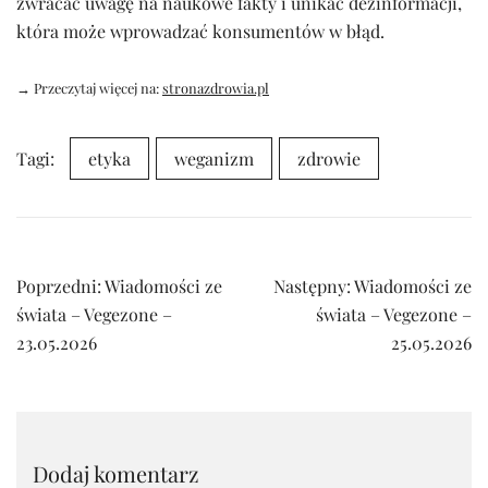
zwracać uwagę na naukowe fakty i unikać dezinformacji,
która może wprowadzać konsumentów w błąd.
→ Przeczytaj więcej na:
stronazdrowia.pl
Tagi:
etyka
weganizm
zdrowie
Nawigacja
Poprzedni:
Wiadomości ze
Następny:
Wiadomości ze
wpisu
świata – Vegezone –
świata – Vegezone –
23.05.2026
25.05.2026
Dodaj komentarz