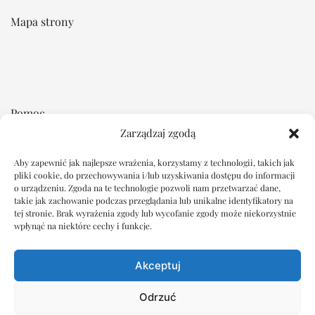
Mapa strony
Pomoc
Zarządzaj zgodą
Regulamin
Płatność i dostawa
Aby zapewnić jak najlepsze wrażenia, korzystamy z technologii, takich jak
pliki cookie, do przechowywania i/lub uzyskiwania dostępu do informacji
Reklamacje i zwroty
o urządzeniu. Zgoda na te technologie pozwoli nam przetwarzać dane,
takie jak zachowanie podczas przeglądania lub unikalne identyfikatory na
tej stronie. Brak wyrażenia zgody lub wycofanie zgody może niekorzystnie
Dokumenty
wpłynąć na niektóre cechy i funkcje.
Oświadczenie o ochronie prywatności
Akceptuj
Polityka plików cookie
Wyłączenie odpowiedzialności
Odrzuć
Imprint