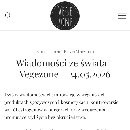
Przejdź
do
treści
Vege szpej dla niej i dla niego
VegeZone
24 maja, 2026
Blazej Mrozinski
Wiadomości ze świata –
Vegezone – 24.05.2026
Dziś w wiadomościach: innowacje w wegańskich
produktach spożywczych i kosmetykach, kontrowersje
wokół estrogenów w burgerach oraz wydarzenia
promujące styl życia bez okrucieństwa.