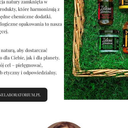
cja natury zamknięta w
odukty, które harmonizują z
będne chemiczne dodatki.
kologiczne opakowania to nasza
ęcej.
naturą, aby dostarczać
dla Ciebie, jak i dla planety.
j cel – pielęgnować,
b etyczny i odpowiedzialny.
NELABORATORIUM.PL