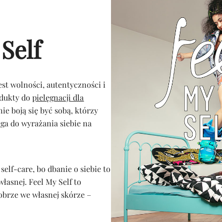
Self
est wolności, autentyczności i
odukty do
pielęgnacji dla
nie boją się być sobą, którzy
aga do wyrażania siebie na
self-care, bo dbanie o siebie to
własnej. Feel My Self to
dobrze we własnej skórze –