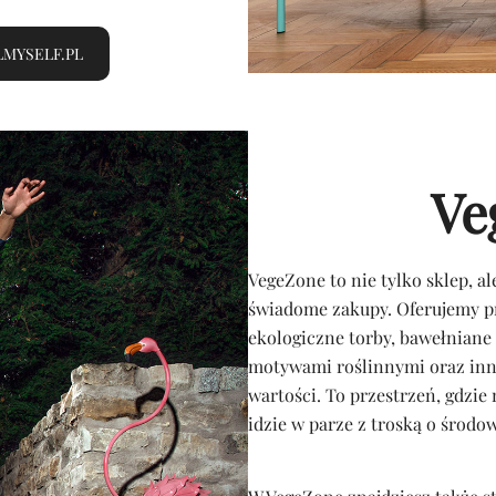
MYSELF.PL
Ve
VegeZone to nie tylko sklep, al
świadome zakupy. Oferujemy p
ekologiczne torby, bawełniane
motywami roślinnymi oraz inne
wartości. To przestrzeń, gdzie 
idzie w parze z troską o środo