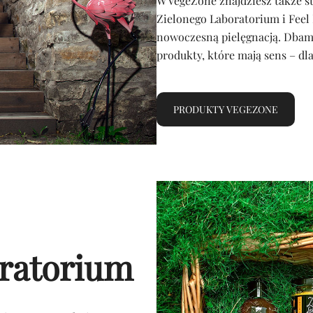
W VegeZone znajdziesz także 
Zielonego Laboratorium i Feel 
nowoczesną pielęgnacją. Dbamy 
produkty, które mają sens – dla 
PRODUKTY VEGEZONE
oratorium