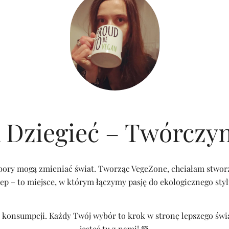
 Dziegieć – Twórczy
ory mogą zmieniać świat. Tworząc VegeZone, chciałam stworzyć 
klep – to miejsce, w którym łączymy pasję do ekologicznego styl
konsumpcji. Każdy Twój wybór to krok w stronę lepszego świat
jesteś tu z nami! 💚