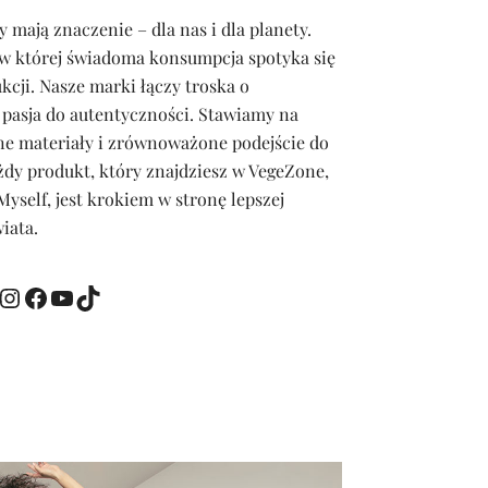
mają znaczenie – dla nas i dla planety.
w której świadoma konsumpcja spotyka się
kcji. Nasze marki łączy troska o
 pasja do autentyczności. Stawiamy na
zne materiały i zrównoważone podejście do
ażdy produkt, który znajdziesz w VegeZone,
yself, jest krokiem w stronę lepszej
wiata.
nstagram
Facebook
YouTube
TikTok