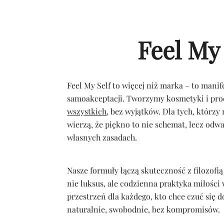
Feel My 
Feel My Self to więcej niż marka – to manif
samoakceptacji. Tworzymy kosmetyki i pr
wszystkich
, bez wyjątków. Dla tych, którzy 
wierzą, że piękno to nie schemat, lecz odw
własnych zasadach.
Nasze formuły łączą skuteczność z filozofią 
nie luksus, ale codzienna praktyka miłości 
przestrzeń dla każdego, kto chce czuć się 
naturalnie, swobodnie, bez kompromisów.