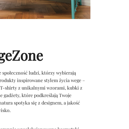
geZone
e społeczność ludzi, którzy wybierają
rodukty inspirowane stylem życia wege –
 T-shirty z unikalnymi wzorami, kubki z
 gadżety, które podkreślają Twoje
natura spotyka się z designem, a jakość
wisko.