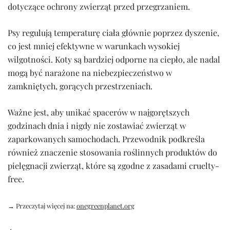
dotyczące ochrony zwierząt przed przegrzaniem.
Psy regulują temperaturę ciała głównie poprzez dyszenie,
co jest mniej efektywne w warunkach wysokiej
wilgotności. Koty są bardziej odporne na ciepło, ale nadal
mogą być narażone na niebezpieczeństwo w
zamkniętych, gorących przestrzeniach.
Ważne jest, aby unikać spacerów w najgorętszych
godzinach dnia i nigdy nie zostawiać zwierząt w
zaparkowanych samochodach. Przewodnik podkreśla
również znaczenie stosowania roślinnych produktów do
pielęgnacji zwierząt, które są zgodne z zasadami cruelty-
free.
→ Przeczytaj więcej na:
onegreenplanet.org