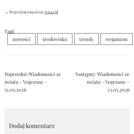
→ Przeczytaj więcej na:
tvn24.pl
Tagi:
nowości
środowisko
trendy
weganizm
Nawigacja
Poprzedni:
Wiadomości ze
Następny:
Wiadomości ze
wpisu
świata – Vegezone –
świata – Vegezone –
21.05.2026
23.05.2026
Dodaj komentarz