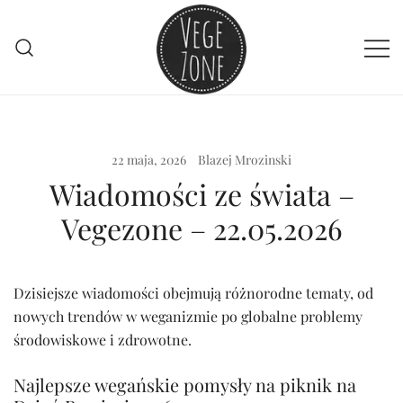
Przejdź
do
treści
Vege szpej dla niej i dla niego
VegeZone
22 maja, 2026
Blazej Mrozinski
Wiadomości ze świata –
Vegezone – 22.05.2026
Dzisiejsze wiadomości obejmują różnorodne tematy, od
nowych trendów w weganizmie po globalne problemy
środowiskowe i zdrowotne.
Najlepsze wegańskie pomysły na piknik na