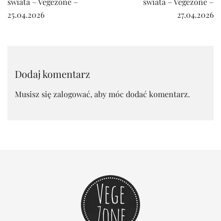
wpisu
świata – Vegezone –
świata – Vegezone –
25.04.2026
27.04.2026
Dodaj komentarz
Musisz się
zalogować
, aby móc dodać komentarz.