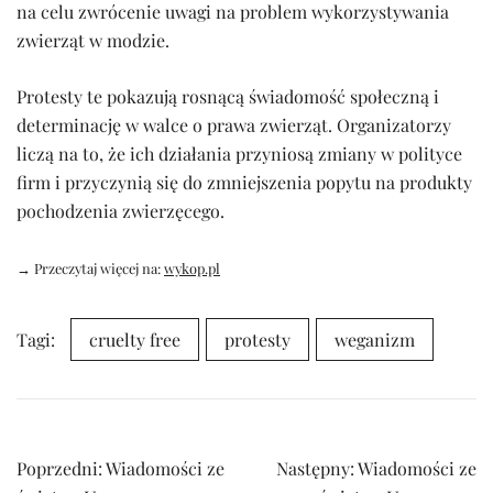
na celu zwrócenie uwagi na problem wykorzystywania
zwierząt w modzie.
Protesty te pokazują rosnącą świadomość społeczną i
determinację w walce o prawa zwierząt. Organizatorzy
liczą na to, że ich działania przyniosą zmiany w polityce
firm i przyczynią się do zmniejszenia popytu na produkty
pochodzenia zwierzęcego.
→ Przeczytaj więcej na:
wykop.pl
Tagi:
cruelty free
protesty
weganizm
Nawigacja
Poprzedni:
Wiadomości ze
Następny:
Wiadomości ze