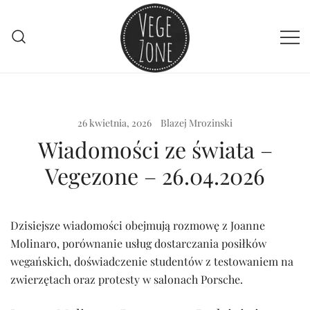
Przejdź
do
treści
Vege szpej dla niej i dla niego
VegeZone
26 kwietnia, 2026
Blazej Mrozinski
Wiadomości ze świata –
Vegezone – 26.04.2026
Dzisiejsze wiadomości obejmują rozmowę z Joanne
Molinaro, porównanie usług dostarczania posiłków
wegańskich, doświadczenie studentów z testowaniem na
zwierzętach oraz protesty w salonach Porsche.