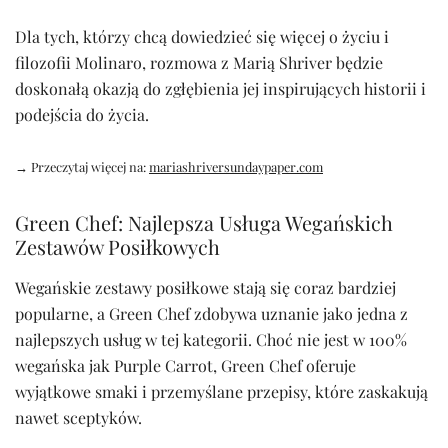
Dla tych, którzy chcą dowiedzieć się więcej o życiu i
filozofii Molinaro, rozmowa z Marią Shriver będzie
doskonałą okazją do zgłębienia jej inspirujących historii i
podejścia do życia.
→ Przeczytaj więcej na:
mariashriversundaypaper.com
Green Chef: Najlepsza Usługa Wegańskich
Zestawów Posiłkowych
Wegańskie zestawy posiłkowe stają się coraz bardziej
popularne, a Green Chef zdobywa uznanie jako jedna z
najlepszych usług w tej kategorii. Choć nie jest w 100%
wegańska jak Purple Carrot, Green Chef oferuje
wyjątkowe smaki i przemyślane przepisy, które zaskakują
nawet sceptyków.