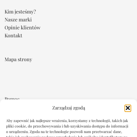
Kim jesteśmy?
Nasze marki
Opinie klientów
Kontakt
Mapa strony
Pomoc
Zarządzaj zgodą
Regulamin
Płatność i dostawa
Aby zapewnić jak najlepsze wrażenia, korzystamy z technologii, takich jak
pliki cookie, do przechowywania i/lub uzyskiwania dostępu do informacji
Reklamacje i zwroty
o urządzeniu. Zgoda na te technologie pozwoli nam przetwarzać dane,