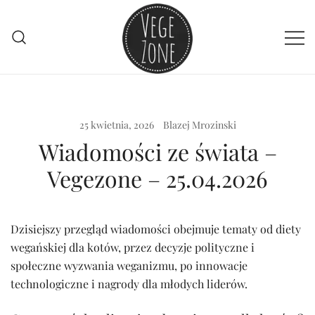
Przejdź
do
treści
Vege szpej dla niej i dla niego
VegeZone
25 kwietnia, 2026
Blazej Mrozinski
Wiadomości ze świata –
Vegezone – 25.04.2026
Dzisiejszy przegląd wiadomości obejmuje tematy od diety
wegańskiej dla kotów, przez decyzje polityczne i
społeczne wyzwania weganizmu, po innowacje
technologiczne i nagrody dla młodych liderów.