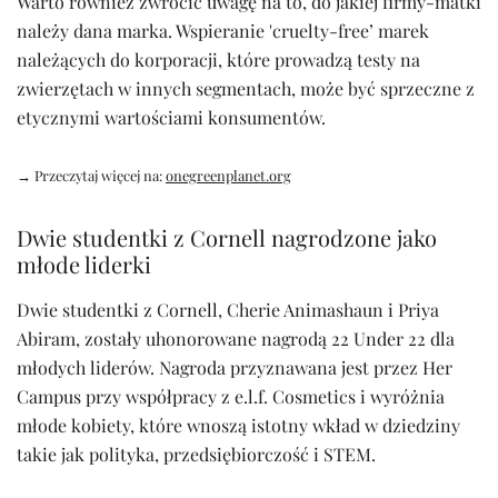
Warto również zwrócić uwagę na to, do jakiej firmy-matki
należy dana marka. Wspieranie 'cruelty-free’ marek
należących do korporacji, które prowadzą testy na
zwierzętach w innych segmentach, może być sprzeczne z
etycznymi wartościami konsumentów.
→ Przeczytaj więcej na:
onegreenplanet.org
Dwie studentki z Cornell nagrodzone jako
młode liderki
Dwie studentki z Cornell, Cherie Animashaun i Priya
Abiram, zostały uhonorowane nagrodą 22 Under 22 dla
młodych liderów. Nagroda przyznawana jest przez Her
Campus przy współpracy z e.l.f. Cosmetics i wyróżnia
młode kobiety, które wnoszą istotny wkład w dziedziny
takie jak polityka, przedsiębiorczość i STEM.