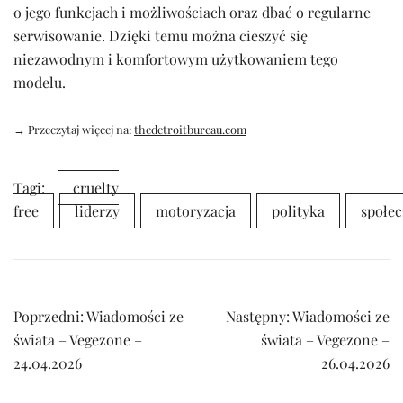
o jego funkcjach i możliwościach oraz dbać o regularne
serwisowanie. Dzięki temu można cieszyć się
niezawodnym i komfortowym użytkowaniem tego
modelu.
→ Przeczytaj więcej na:
thedetroitbureau.com
Tagi:
cruelty
free
liderzy
motoryzacja
polityka
społe
Nawigacja
Poprzedni:
Wiadomości ze
Następny:
Wiadomości ze
wpisu
świata – Vegezone –
świata – Vegezone –
24.04.2026
26.04.2026