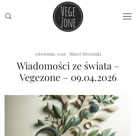
Przejdź
do
treści
Vege szpej dla niej i dla niego
VegeZone
9 kwietnia, 2026
Blazej Mrozinski
Wiadomości ze świata –
Vegezone – 09.04.2026