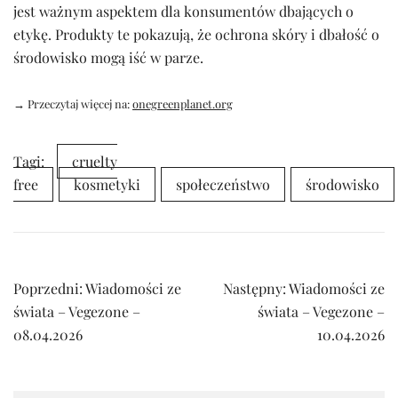
jest ważnym aspektem dla konsumentów dbających o
etykę. Produkty te pokazują, że ochrona skóry i dbałość o
środowisko mogą iść w parze.
→ Przeczytaj więcej na:
onegreenplanet.org
Tagi:
cruelty
free
kosmetyki
społeczeństwo
środowisko
Nawigacja
Poprzedni:
Wiadomości ze
Następny:
Wiadomości ze
wpisu
świata – Vegezone –
świata – Vegezone –
08.04.2026
10.04.2026