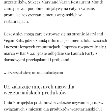
uczestników. Sukces Maryland Vegan Restaurant Month
zainspirował podobne inicjatywy na całym świecie,
promując rozszerzanie menu wegańskich w
restauracjach.
Uczestnicy mogą zarejestrować się na stronie Maryland
Vegan Eats, gdzie znajdą informacje o menu, lokalizacjach
i uczestniczących restauracjach. Impreza rozpocznie się 5
marca w Bar V 2.0, gdzie odbędzie się Launch Party z
darmowymi przekąskami i próbkami.
→ Przeczytaj więcej na:
nationaltoday.com
UE zakazuje mięsnych nazw dla
wegetariańskich produktów
Unia Europejska postanowiła zakazać używania 31 nazw
związanych z mięsem dla produktów wegetariańskich i