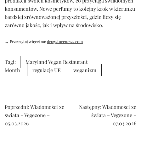
produkcji swoich kosmetyków, co przyciąga świadomych
konsumentów. Nowe perfumy to kolejny krok w kierunku
bardziej zrównoważonej przyszłości, gdzie liczy się
zarówno jakość, jak i wpływ na środowisko.
→ Przeczytaj więcej na:
drugstorenews.com
Tagi:
Maryland Vegan Restaurant
Month
regulacje UE
weganizm
Nawigacja
Poprzedni:
Wiadomości ze
Następny:
Wiadomości ze
wpisu
świata – Vegezone –
świata – Vegezone –
05.03.2026
07.03.2026