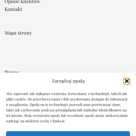
Opinie klientów
Kontakt
Mapa strony
Pomoc
Zarządzaj zgodą
Regulamin
Aby zapewnić jak najlepsze wrażenia, korzystamy z technologii, takich jak
Płatność i dostawa
pliki cookie, do przechowywania i/lub uzyskiwania dostępu do informacji
Reklamacje i zwroty
o urządzeniu. Zgoda na te technologie pozwoli nam przetwarzać dane,
takie jak zachowanie podczas przeglądania lub unikalne identyfikatory na
tej stronie. Brak wyrażenia zgody lub wycofanie zgody może niekorzystnie
Dokumenty
wpłynąć na niektóre cechy i funkcje.
Oświadczenie o ochronie prywatności