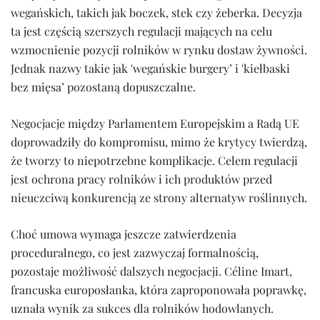
wegańskich, takich jak boczek, stek czy żeberka. Decyzja
ta jest częścią szerszych regulacji mających na celu
wzmocnienie pozycji rolników w rynku dostaw żywności.
Jednak nazwy takie jak 'wegańskie burgery’ i 'kiełbaski
bez mięsa’ pozostaną dopuszczalne.
Negocjacje między Parlamentem Europejskim a Radą UE
doprowadziły do kompromisu, mimo że krytycy twierdzą,
że tworzy to niepotrzebne komplikacje. Celem regulacji
jest ochrona pracy rolników i ich produktów przed
nieuczciwą konkurencją ze strony alternatyw roślinnych.
Choć umowa wymaga jeszcze zatwierdzenia
proceduralnego, co jest zazwyczaj formalnością,
pozostaje możliwość dalszych negocjacji. Céline Imart,
francuska europosłanka, która zaproponowała poprawkę,
uznała wynik za sukces dla rolników hodowlanych.