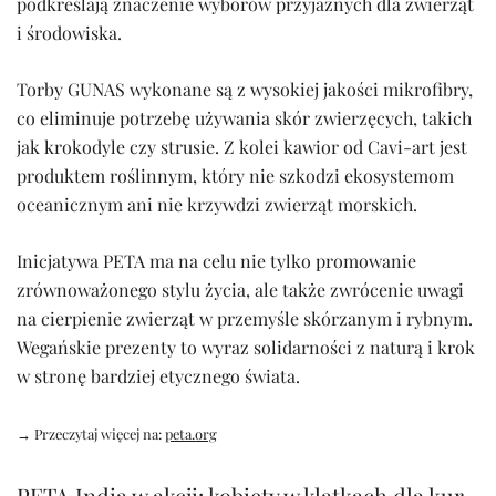
podkreślają znaczenie wyborów przyjaznych dla zwierząt
i środowiska.
Torby GUNAS wykonane są z wysokiej jakości mikrofibry,
co eliminuje potrzebę używania skór zwierzęcych, takich
jak krokodyle czy strusie. Z kolei kawior od Cavi-art jest
produktem roślinnym, który nie szkodzi ekosystemom
oceanicznym ani nie krzywdzi zwierząt morskich.
Inicjatywa PETA ma na celu nie tylko promowanie
zrównoważonego stylu życia, ale także zwrócenie uwagi
na cierpienie zwierząt w przemyśle skórzanym i rybnym.
Wegańskie prezenty to wyraz solidarności z naturą i krok
w stronę bardziej etycznego świata.
→ Przeczytaj więcej na:
peta.org
PETA India w akcji: kobiety w klatkach dla kur