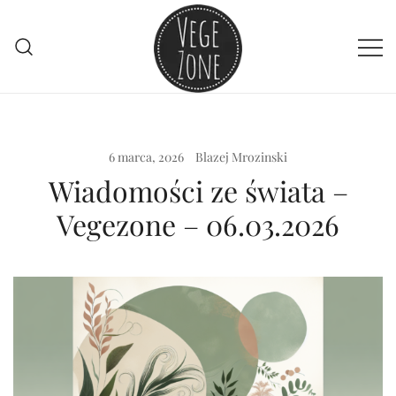
Przejdź
do
treści
Vege szpej dla niej i dla niego
VegeZone
6 marca, 2026
Blazej Mrozinski
Wiadomości ze świata –
Vegezone – 06.03.2026