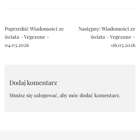
Nawigacja
Poprzedni:
Wiadomości ze
Następny:
Wiadomości ze
wpisu
świata – Vegezone –
świata – Vegezone –
04.03.2026
06.03.2026
Dodaj komentarz
Musisz się
zalogować
, aby móc dodać komentarz.