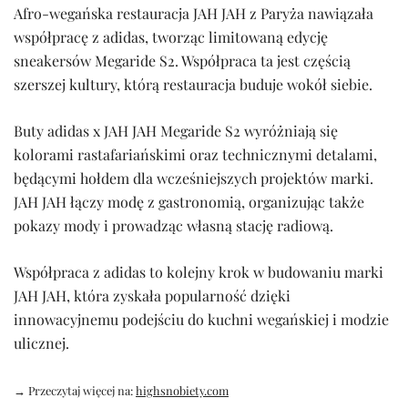
Afro-wegańska restauracja JAH JAH z Paryża nawiązała
współpracę z adidas, tworząc limitowaną edycję
sneakersów Megaride S2. Współpraca ta jest częścią
szerszej kultury, którą restauracja buduje wokół siebie.
Buty adidas x JAH JAH Megaride S2 wyróżniają się
kolorami rastafariańskimi oraz technicznymi detalami,
będącymi hołdem dla wcześniejszych projektów marki.
JAH JAH łączy modę z gastronomią, organizując także
pokazy mody i prowadząc własną stację radiową.
Współpraca z adidas to kolejny krok w budowaniu marki
JAH JAH, która zyskała popularność dzięki
innowacyjnemu podejściu do kuchni wegańskiej i modzie
ulicznej.
→ Przeczytaj więcej na:
highsnobiety.com