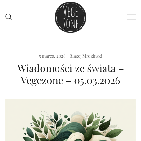
Przejdź
do
treści
Vege szpej dla niej i dla niego
VegeZone
5 marca, 2026
Blazej Mrozinski
Wiadomości ze świata –
Vegezone – 05.03.2026