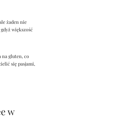
ale żaden nie
, gdyż większość
 na gluten, co
ielić się pasjami,
ee w