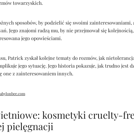
ozmów towarzyskich.
óżnych sposobów, by podzielić się swoimi zainteresowaniami, 
wań. Jego znajomi radzą mu, by nie przejmował się kolejnością
eresowana jego opowieściami.
u, Patrick zyskał kolejne tematy do rozmów, jak nietolerancja
plikuje jego sytuację. Jego historia pokazuje, jak trudno jest dz
się one z zainteresowaniem innych.
abylonbee.com
etniowe: kosmetyki cruelty-fr
j pielęgnacji