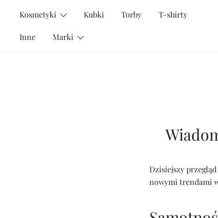
Przejdź
Kosmetyki
Kubki
Torby
T-shirty
do
treści
Inne
Marki
Wiadomo
Dzisiejszy przeglą
nowymi trendami w p
Samotnoś