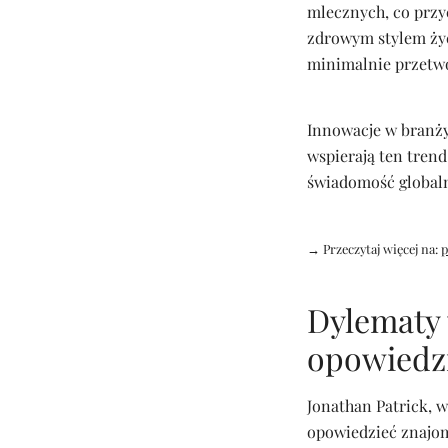
mlecznych, co przyc
zdrowym stylem życ
minimalnie przetw
Innowacje w branży
wspierają ten tren
świadomość global
→ Przeczytaj więcej na:
p
Dylematy 
opowiedz
Jonathan Patrick, w
opowiedzieć znajom