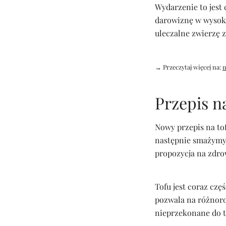
Wydarzenie to jest 
darowiznę w wysoko
uleczalne zwierzę 
→ Przeczytaj więcej na:
n
Przepis na
Nowy przepis na tof
następnie smażymy 
propozycja na zdrow
Tofu jest coraz czę
pozwala na różnoro
nieprzekonane do t