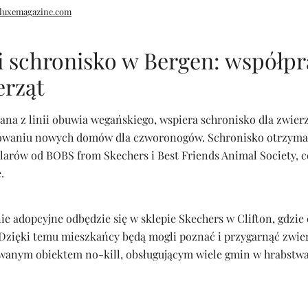
luxemagazine.com
i schronisko w Bergen: współpr
erząt
ana z linii obuwia wegańskiego, wspiera schronisko dla zwier
owaniu nowych domów dla czworonogów. Schronisko otrzyma
larów od BOBS from Skechers i Best Friends Animal Society, 
.
e adopcyjne odbędzie się w sklepie Skechers w Clifton, gdzie
 Dzięki temu mieszkańcy będą mogli poznać i przygarnąć zwier
kowanym obiektem no-kill, obsługującym wiele gmin w hrabstwa