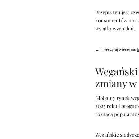
Przepis ten jest cz
konsumentów na cały
wyjątkowych dań.
→ Przeczytaj więcej na:
f
Wegański 
zmiany w
Globalny rynek weg
2025 roku i progno
rosnącą popularnoś
Wegańskie słodycze 