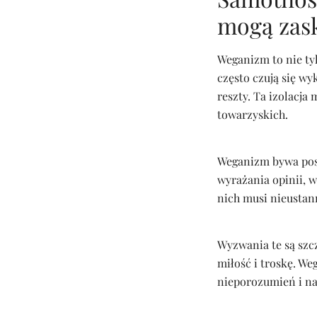
mogą zas
Weganizm to nie tyl
często czują się w
reszty. Ta izolacja
towarzyskich.
Weganizm bywa pos
wyrażania opinii, 
nich musi nieustann
Wyzwania te są szc
miłość i troskę. W
nieporozumień i na