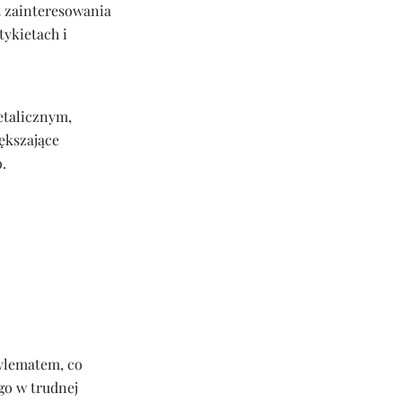
t zainteresowania
tykietach i
etalicznym,
ększające
.
dylematem, co
go w trudnej