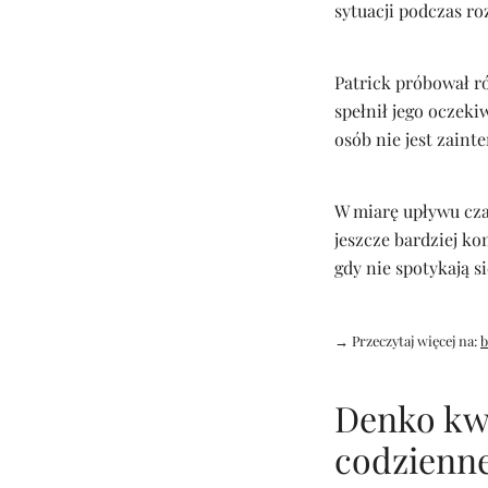
sytuacji podczas r
Patrick próbował r
spełnił jego oczeki
osób nie jest zaint
W miarę upływu czas
jeszcze bardziej kom
gdy nie spotykają 
→ Przeczytaj więcej na:
b
Denko kwi
codzienne