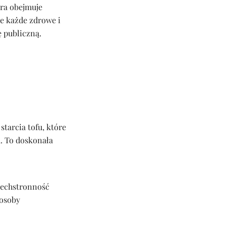
óra obejmuje
e każde zdrowe i
 publiczną.
starcia tofu, które
. To doskonała
szechstronność
 osoby