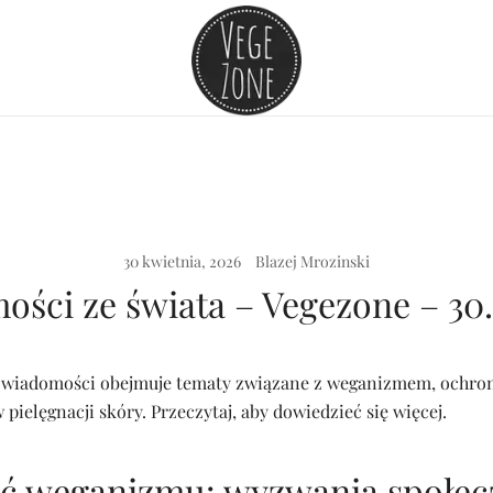
Vege szpej dla niej i dla niego
VegeZone
30 kwietnia, 2026
Blazej Mrozinski
ści ze świata – Vegezone – 30
d wiadomości obejmuje tematy związane z weganizmem, ochron
ielęgnacji skóry. Przeczytaj, aby dowiedzieć się więcej.
ć weganizmu: wyzwania społecz