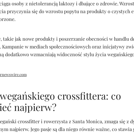
iąga osoby z nietolerancją laktozy i dbające o zdrowie. Wzros
ia przyczynia się do wzrostu popytu na produkty o czystych e
orzone.
, takie jak nowe produkty i poszerzanie obecności w handlu d
d. Kampanie w mediach społecznościowych oraz inicjatywy zwi
ną dodatkowo wzmacniają widoczność stylu życia wegańskiego
rnewswire.com
wegańskiego crossfittera: co
ieć najpierw?
egański crossfitter i rowerzysta z Santa Monica, zmaga się z 
ym najpierw. Jego pasje są dla niego równie ważne, co stawia 