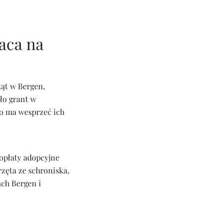
aca na
ząt w Bergen,
ło grant w
co ma wesprzeć ich
 opłaty adopcyjne
zęta ze schroniska,
ch Bergen i