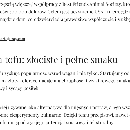
częścią większej współpracy z Best Friends Animal Society, kt
ści 500 000 dolarów. Celem jest uczynienie USA krajem, gdzi
znajdzie dom, co odzwierciedla prawdziwe współczucie i służbę
orthjersey.com
 tofu: złociste i pełne smaku
u zyskuje popularność wśród wegan i nie tylko. Startujemy od 
na złoty kolor, co nadaje mu chrupkości i wyjątkowego smaku
y i sycący posiłek.
ściej używane jako alternatywa dla mięsnych potraw, a jego w
dne eksperymenty kulinarne. Dzięki temu przepisowi, nawet
ofu mogą odkryć jego potencjał smakowy i teksturalny.