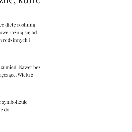
ce dietę roślinną
owe różnią się od
h rodzinnych i
ozumień. Nawet bez
męczące. Wielu z
e symbolizuje
ić do