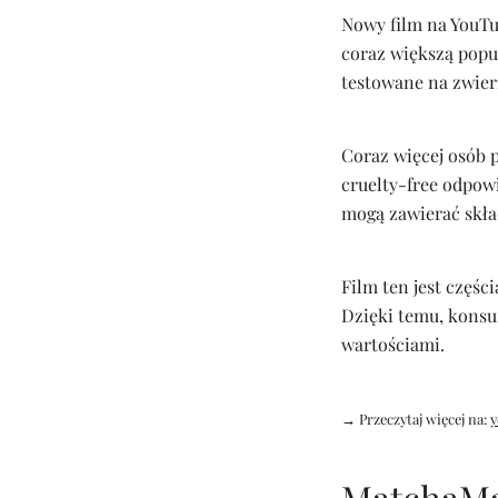
Nowy film na YouTu
coraz większą popul
testowane na zwier
Coraz więcej osób 
cruelty-free odpowi
mogą zawierać skła
Film ten jest częś
Dzięki temu, kons
wartościami.
→ Przeczytaj więcej na:
y
MatchaMas