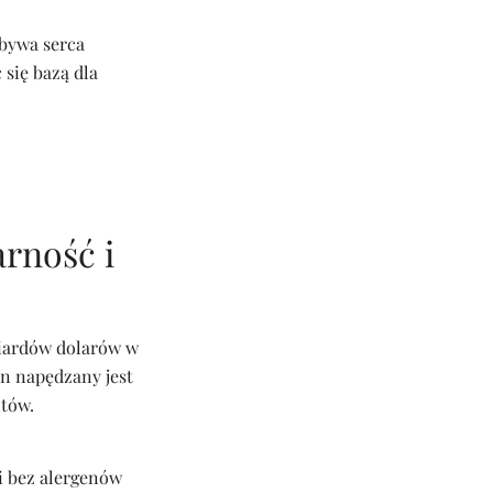
obywa serca
 się bazą dla
rność i
liardów dolarów w
en napędzany jest
tów.
 i bez alergenów