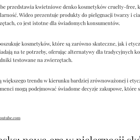
be przedstawia kwietniowe denko kosmetyków cruelty-free, 
arność. Wideo prezentuje produkty do pielęgnacji twarzy i ciał
zętach, co jest istotne dla świadomych konsumentów.
poszukuje kosmetyków, które są zarówno skuteczne, jak i etyc
adają na te potrzeby, oferując alternatywy dla tradycyjnych 
dniki testowane na zwierzętach.
cią większego trendu w kierunku bardziej zrównoważonej i etyc
umenci mogą podejmować świadome decyzje zakupowe, które są
outube.com
ks: nowa era w pielęgnacji sk