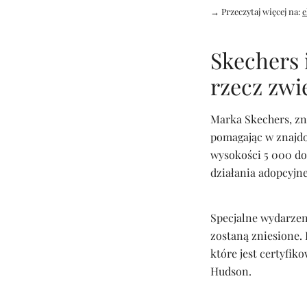
→ Przeczytaj więcej na:
e
Skechers 
rzecz zwi
Marka Skechers, zn
pomagając w znajd
wysokości 5 000 do
działania adopcyjne
Specjalne wydarzeni
zostaną zniesione.
które jest certyfi
Hudson.