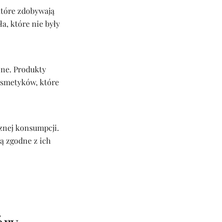
które zdobywają
a, które nie były
zne. Produkty
kosmetyków, które
znej konsumpcji.
 zgodne z ich
óry