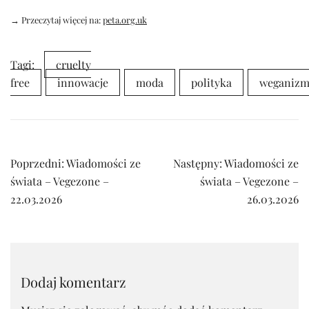
→ Przeczytaj więcej na:
peta.org.uk
Tagi:
cruelty
free
innowacje
moda
polityka
weganiz
Nawigacja
Poprzedni:
Wiadomości ze
Następny:
Wiadomości ze
wpisu
świata – Vegezone –
świata – Vegezone –
22.03.2026
26.03.2026
Dodaj komentarz