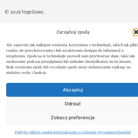
© 2026 VegeZone.
Zarządzaj zgodą
Aby zapewnić jak najlepsze wrażenia, korzystamy z technologii, takich jak pliki
cookie, do przechowywania i/lub uzyskiwania dostępu do informacji o
urządzeniu. Zgoda na te technologie pozwoli nam przetwarzać dane, takie jak
zachowanie podczas przeglądania lub unikalne identyfikatory na tej stronie.
Brak wyrażenia zgody lub wycofanie zgody może niekorzystnie wpłynąć na
niektóre cechy i funkcje.
Akceptuj
Odrzuć
Zobacz preferencje
Polityka plików cookies
Oświadczenie o ochronie prywatności
Imprint