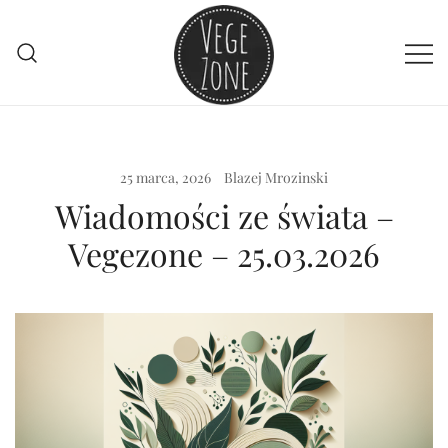
Przejdź
do
treści
Vege szpej dla niej i dla niego
VegeZone
25 marca, 2026
Blazej Mrozinski
Wiadomości ze świata –
Vegezone – 25.03.2026