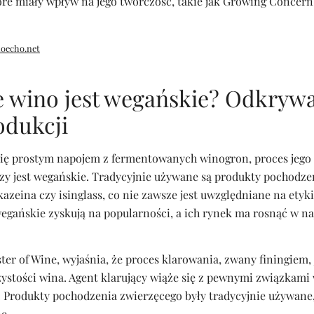
óre miały wpływ na jego twórczość, takie jak Growing Concern
oecho.net
e wino jest wegańskie? Odkry
odukcji
się prostym napojem z fermentowanych winogron, proces jego
zy jest wegańskie. Tradycyjnie używane są produkty pochodze
, kazeina czy isinglass, co nie zawsze jest uwzględniane na etyki
egańskie zyskują na popularności, a ich rynek ma rosnąć w naj
er of Wine, wyjaśnia, że proces klarowania, zwany finingiem, 
rzystości wina. Agent klarujący wiąże się z pewnymi związkami 
 Produkty pochodzenia zwierzęcego były tradycyjnie używane, 
e.