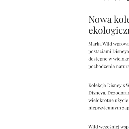
Nowa kole
ekologicz
Marka Wild wprowa
postaciami Disneya.
dostępne w wielok
pochodzenia natura
Kolekcja Disney x W
Disneya. Dezodora
wielokrotne użycie
nieprzyjemnym zapa
Wild wcześniej wsp