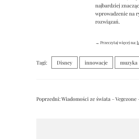
najbardziej znacząc
wprowadzenie na ry
rozwiązań.
→ Przeczytaj więcej na:
l
Tagi:
Disney
innowacje
muzyka
Nawigacja
Poprzedni:
Wiadomości ze świata – Vegezone –
wpisu