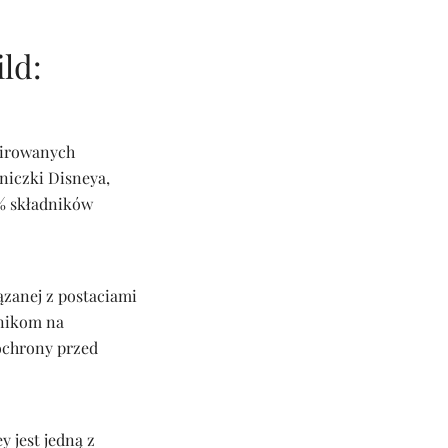
ld:
pirowanych
niczki Disneya,
% składników
ązanej z postaciami
wnikom na
ochrony przed
 jest jedną z