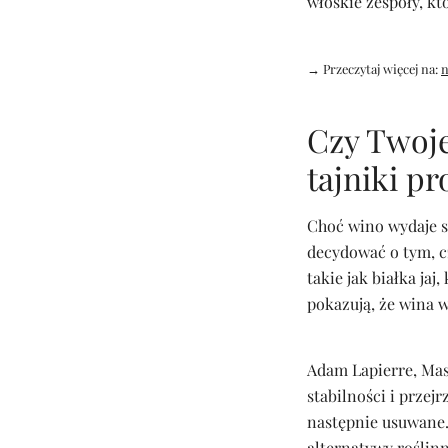
włoskie zespoły, kt
→ Przeczytaj więcej na:
n
Czy Twoj
tajniki pr
Choć wino wydaje 
decydować o tym, c
takie jak białka jaj
pokazują, że wina w
Adam Lapierre, Mast
stabilności i przej
następnie usuwane.
alternatywy roślinn