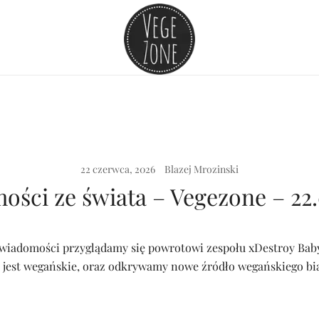
Vege szpej dla niej i dla niego
VegeZone
22 czerwca, 2026
Blazej Mrozinski
ści ze świata – Vegezone – 22
 wiadomości przyglądamy się powrotowi zespołu xDestroy Bab
o jest wegańskie, oraz odkrywamy nowe źródło wegańskiego bi