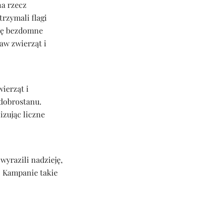
a rzecz
rzymali flagi
się bezdomne
aw zwierząt i
ierząt i
dobrostanu.
izując liczne
wyrazili nadzieję,
e. Kampanie takie