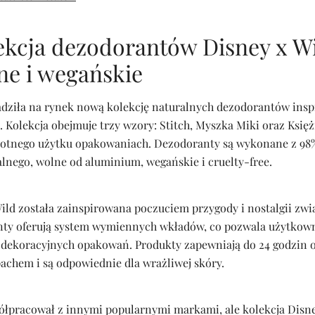
kcja dezodorantów Disney x Wi
ne i wegańskie
dziła na rynek nową kolekcję naturalnych dezodorantów ins
 Kolekcja obejmuje trzy wzory: Stitch, Myszka Miki oraz Księż
rotnego użytku opakowaniach. Dezodoranty są wykonane z 98
lnego, wolne od aluminium, wegańskie i cruelty-free.
ild została zainspirowana poczuciem przygody i nostalgii zwi
nty oferują system wymiennych wkładów, co pozwala użytko
 dekoracyjnych opakowań. Produkty zapewniają do 24 godzin 
chem i są odpowiednie dla wrażliwej skóry.
ółpracował z innymi popularnymi markami, ale kolekcja Disney