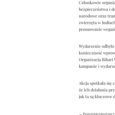
Członkowie organiz
bezpieczeństwa i d
narodowe oraz tran
zwierzęta w Indiac
promowanie wegańsk
Wydarzenie odbyło s
konieczność wprowa
Organizacja Bihari 
kampanie i wydarze
Akcja spotkała się 
że ich działania pr
jak ta są kluczowe
→ Przeczytaj więcej na:
r