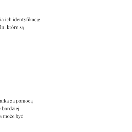
a ich identyfikację
n, które są
iałka za pomocą
 bardziej
ta może być