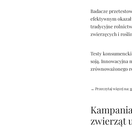
Badacze przetestow
efektywnym okazał 
tradycyjne rolnict
zwierzęcych i rośli
Testy konsumenckie
soją. Innowacyjna 
zrównoważonego roz
→ Przeczytaj więcej na:
n
Kampania 
zwierząt 