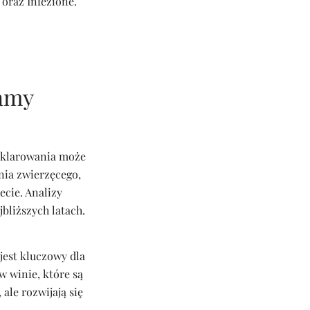
 oraz Infezione.
wamy
 klarowania może
nia zwierzęcego,
ecie. Analizy
bliższych latach.
jest kluczowy dla
w winie, które są
ale rozwijają się