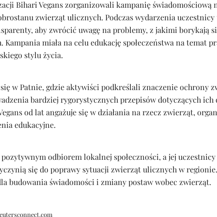
acji Bihari Vegans zorganizowali kampanię świadomościową n
obrostanu zwierząt ulicznych. Podczas wydarzenia uczestnicy t
sparenty, aby zwrócić uwagę na problemy, z jakimi borykają 
h. Kampania miała na celu edukację społeczeństwa na temat pr
iego stylu życia.
ię w Patnie, gdzie aktywiści podkreślali znaczenie ochrony zw
dzenia bardziej rygorystycznych przepisów dotyczących ich 
Vegans od lat angażuje się w działania na rzecz zwierząt, organ
nia edukacyjne.
z pozytywnym odbiorem lokalnej społeczności, a jej uczestnicy 
zyczynią się do poprawy sytuacji zwierząt ulicznych w regioni
 dla budowania świadomości i zmiany postaw wobec zwierząt.
eutersconnect.com