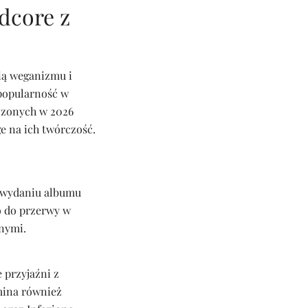
dcore z
gią weganizmu i
 popularność w
czonych w 2026
e na ich twórczość.
 wydaniu albumu
o do przerwy w
nymi.
 przyjaźni z
mina również