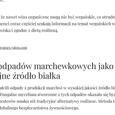
 że nawet wina organiczne mogą nie być wegańskie, co utrudni
enci coraz częściej szukają informacji na temat wegańskich wi
wiska i zgodne z dietą roślinną.
reators.yahoo.com
 odpadów marchewkowych jako
ne źródło białka
łcili odpady z produkcji marchwi w wysokiej jakości źródło b
 Fungalne mycelium stworzone z tych odpadów okazało się być
testerów smaku niż tradycyjne alternatywy roślinne. Metoda 
globalnego bezpieczeństwa żywnościowego.