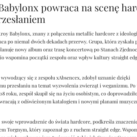
Babylonx powraca na scenę har
zesłaniem
troy Babylonx, znany z połączenia metallic hardcore z ideolo
raca po niemal dwóch dekadach przerwy. Grupa, która zyskała
planuje nowy album oraz trasę koncertową po Stanach Zjedno
bio wspomina początki zespołu oraz wpływ kultury straight edg
 wywodzący się z zespołu xAbsencex, zdobył uznanie dzięki
 przesłaniu na temat wyzwolenia zwierząt i weganizmu. Po
08 roku, zespół skupił się na życiu osobistym, co doprowadził
z wracają z odświeżonym katalogiem i nowymi planami muzycz
 swoje wprowadzenie do świata hardcore, podkreśla znaczenie
m Torgnym, który zapoznał go z ruchem straight edge. Wspo