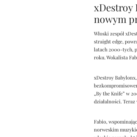
xDestroy 
nowym pr
Włoski zespół xDes
straight edge, pow
latach 2000-tych, 
roku. Wokalista Fa
xDestroy Babylonx,
bezkompromisowemu
„By the Knife” w 20
działalności. Tera
Fabio, wspominając
norweskim muzykie