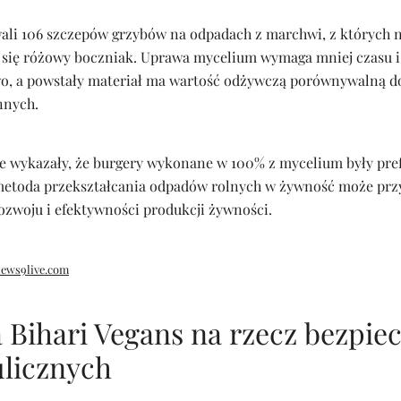
ali 106 szczepów grzybów na odpadach z marchwi, z których n
się różowy boczniak. Uprawa mycelium wymaga mniej czasu i 
wo, a powstały materiał ma wartość odżywczą porównywalną do
nnych.
 wykazały, że burgery wykonane w 100% z mycelium były pre
metoda przekształcania odpadów rolnych w żywność może przy
woju i efektywności produkcji żywności.
ews9live.com
Bihari Vegans na rzecz bezpie
ulicznych