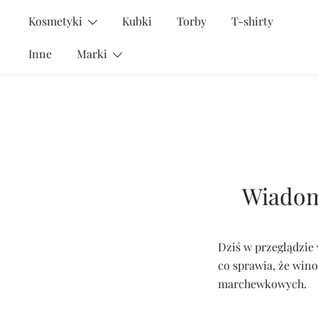
Przejdź
Kosmetyki
Kubki
Torby
T-shirty
do
treści
Inne
Marki
Wiadomo
Dziś w przeglądzie
co sprawia, że win
marchewkowych.