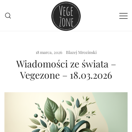
Przejdź
do
treści
Vege szpej dla niej i dla niego
VegeZone
18 marca, 2026
Blazej Mrozinski
Wiadomości ze świata –
Vegezone – 18.03.2026