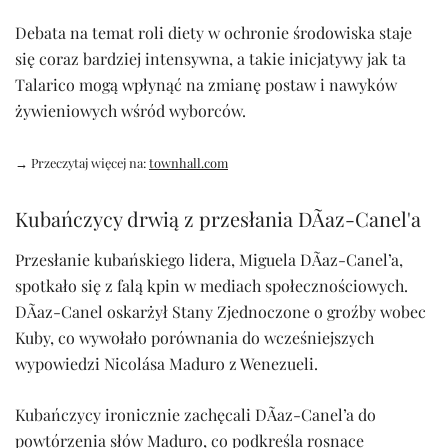
Debata na temat roli diety w ochronie środowiska staje
się coraz bardziej intensywna, a takie inicjatywy jak ta
Talarico mogą wpłynąć na zmianę postaw i nawyków
żywieniowych wśród wyborców.
→ Przeczytaj więcej na:
townhall.com
Kubańczycy drwią z przesłania DÃ­az-Canel'a
Przesłanie kubańskiego lidera, Miguela DÃ­az-Canel’a,
spotkało się z falą kpin w mediach społecznościowych.
DÃ­az-Canel oskarżył Stany Zjednoczone o groźby wobec
Kuby, co wywołało porównania do wcześniejszych
wypowiedzi Nicolása Maduro z Wenezueli.
Kubańczycy ironicznie zachęcali DÃ­az-Canel’a do
powtórzenia słów Maduro, co podkreśla rosnące