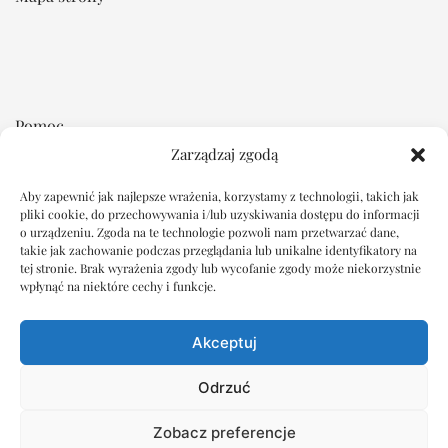
Pomoc
Zarządzaj zgodą
Regulamin
Aby zapewnić jak najlepsze wrażenia, korzystamy z technologii, takich jak
Płatność i dostawa
pliki cookie, do przechowywania i/lub uzyskiwania dostępu do informacji
Reklamacje i zwroty
o urządzeniu. Zgoda na te technologie pozwoli nam przetwarzać dane,
takie jak zachowanie podczas przeglądania lub unikalne identyfikatory na
tej stronie. Brak wyrażenia zgody lub wycofanie zgody może niekorzystnie
Dokumenty
wpłynąć na niektóre cechy i funkcje.
Oświadczenie o ochronie prywatności
Akceptuj
Polityka plików cookie
Wyłączenie odpowiedzialności
Odrzuć
Imprint
Zobacz preferencje