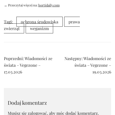
→ Przeczytaj więcej na:
hortidaily.com
Tagi:
ochrona środowiska
prawa
zwierząt
weganizm
Nawigacja
Poprzedni:
Wiadomości ze
Następny:
Wiadomości ze
wpisu
świata – Vegezone –
świata – Vegezone –
17.03.2026
19.03.2026
Dodaj komentarz
Musisz się
zalogować
, aby móc dodać komentarz.