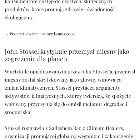
konsumentom dostęp do czystych, skutecznych
produktów, które promują zdrowie i świadomość
ekologiczną.
→ Przeczytaj więcej na:
newbeauty.com
John Stossel krytykuje przemysł mięsny jako
zagrożenie dla planety
W artykule opublikowanym przez John Stossel’a, przemysł
mięsny został skrytykowany jako główny winowajca
zmian klimatycznych. Stossel przytacza argumenty
aktywistów klimatycznych, którzy twierdzą, że spożycie
wołowiny przyczynia się do emisji metanu i degradacji
środowiska.
Stossel rozmawia z Saileshem Rao z Climate Healers,
organizacji promującej globalny weganizm i zakończenie