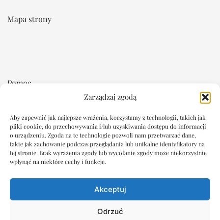
Mapa strony
Pomoc
Zarządzaj zgodą
Regulamin
Płatność i dostawa
Aby zapewnić jak najlepsze wrażenia, korzystamy z technologii, takich jak
pliki cookie, do przechowywania i/lub uzyskiwania dostępu do informacji
Reklamacje i zwroty
o urządzeniu. Zgoda na te technologie pozwoli nam przetwarzać dane,
takie jak zachowanie podczas przeglądania lub unikalne identyfikatory na
tej stronie. Brak wyrażenia zgody lub wycofanie zgody może niekorzystnie
Dokumenty
wpłynąć na niektóre cechy i funkcje.
Oświadczenie o ochronie prywatności
Akceptuj
Polityka plików cookie
Wyłączenie odpowiedzialności
Odrzuć
Imprint