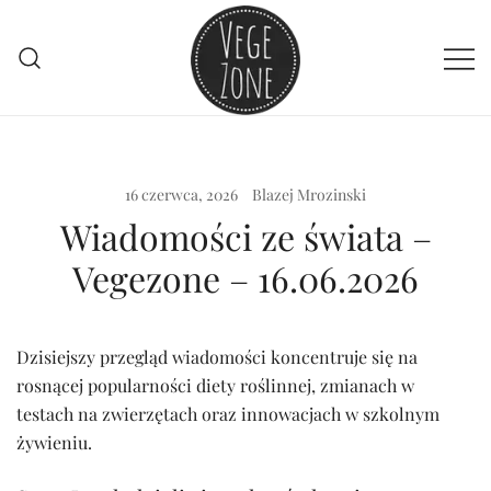
Przejdź
do
treści
Vege szpej dla niej i dla niego
VegeZone
16 czerwca, 2026
Blazej Mrozinski
Wiadomości ze świata –
Vegezone – 16.06.2026
Dzisiejszy przegląd wiadomości koncentruje się na
rosnącej popularności diety roślinnej, zmianach w
testach na zwierzętach oraz innowacjach w szkolnym
żywieniu.