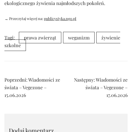
ekologicznego żywienia najmłodszych pokoleń.
→ Przeczytaj więcej na:
publicystyka.ngo.pl
Tagi:
prawa zwierząt
weganizm
żywienie
szkolne
Nawigacja
Poprzedni:
Wiadomości ze
Następny:
Wiadomości ze
wpisu
świata – Vegezone –
świata – Vegezone –
15.06.2026
17.06.2026
Dodaj komentarz