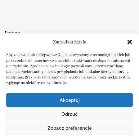
Pomoc
Zarządzaj zgodą
Regulamin
Płatność i dostawa
Aby zapewnić jak najlepsze wrażenia, korzystamy z technologii, takich jak
pliki cookie, do przechowywania i/lub uzyskiwania dostępu do informacji
Reklamacje i zwroty
o urządzeniu. Zgoda na te technologie pozwoli nam przetwarzać dane,
takie jak zachowanie podczas przeglądania lub unikalne identyfikatory na
tej stronie. Brak wyrażenia zgody lub wycofanie zgody może niekorzystnie
Dokumenty
wpłynąć na niektóre cechy i funkcje.
Oświadczenie o ochronie prywatności
Akceptuj
Polityka plików cookie
Wyłączenie odpowiedzialności
Odrzuć
Imprint
Zobacz preferencje