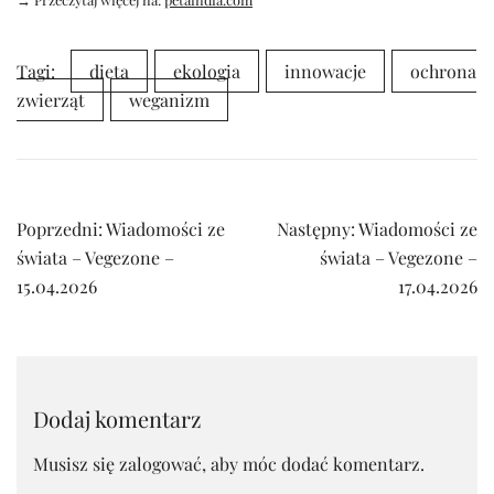
Tagi:
dieta
ekologia
innowacje
ochrona
zwierząt
weganizm
Nawigacja
Poprzedni:
Wiadomości ze
Następny:
Wiadomości ze
wpisu
świata – Vegezone –
świata – Vegezone –
15.04.2026
17.04.2026
Dodaj komentarz
Musisz się
zalogować
, aby móc dodać komentarz.