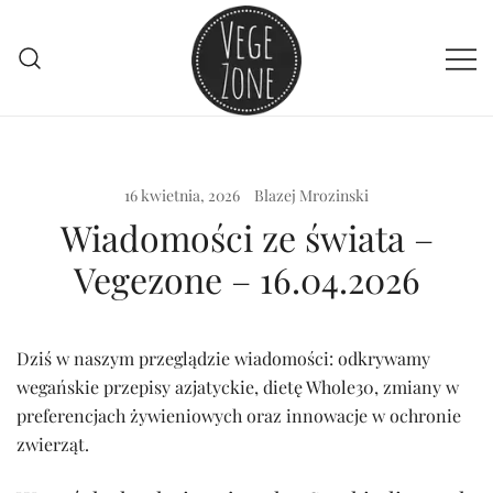
Przejdź
do
treści
Vege szpej dla niej i dla niego
VegeZone
16 kwietnia, 2026
Blazej Mrozinski
Wiadomości ze świata –
Vegezone – 16.04.2026
Dziś w naszym przeglądzie wiadomości: odkrywamy
wegańskie przepisy azjatyckie, dietę Whole30, zmiany w
preferencjach żywieniowych oraz innowacje w ochronie
zwierząt.