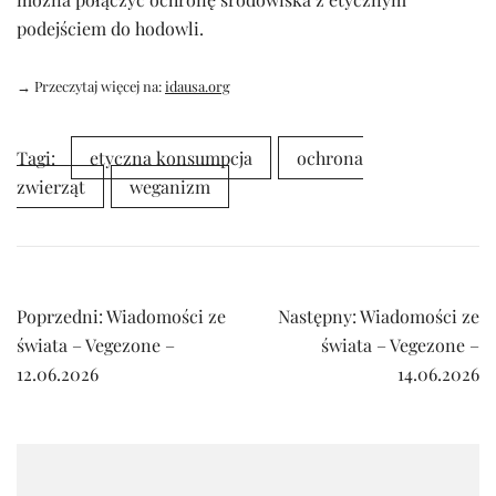
podejściem do hodowli.
→ Przeczytaj więcej na:
idausa.org
Tagi:
etyczna konsumpcja
ochrona
zwierząt
weganizm
Nawigacja
Poprzedni:
Wiadomości ze
Następny:
Wiadomości ze
wpisu
świata – Vegezone –
świata – Vegezone –
12.06.2026
14.06.2026