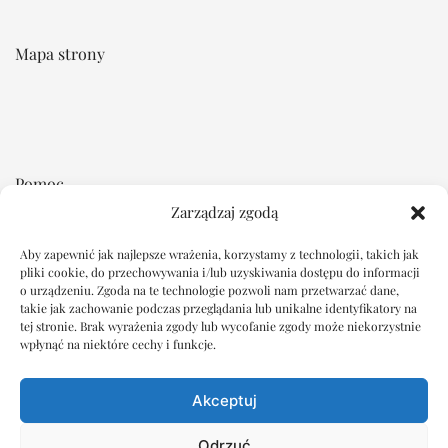
Mapa strony
Pomoc
Zarządzaj zgodą
Regulamin
Płatność i dostawa
Aby zapewnić jak najlepsze wrażenia, korzystamy z technologii, takich jak
pliki cookie, do przechowywania i/lub uzyskiwania dostępu do informacji
Reklamacje i zwroty
o urządzeniu. Zgoda na te technologie pozwoli nam przetwarzać dane,
takie jak zachowanie podczas przeglądania lub unikalne identyfikatory na
tej stronie. Brak wyrażenia zgody lub wycofanie zgody może niekorzystnie
Dokumenty
wpłynąć na niektóre cechy i funkcje.
Oświadczenie o ochronie prywatności
Akceptuj
Polityka plików cookie
Wyłączenie odpowiedzialności
Odrzuć