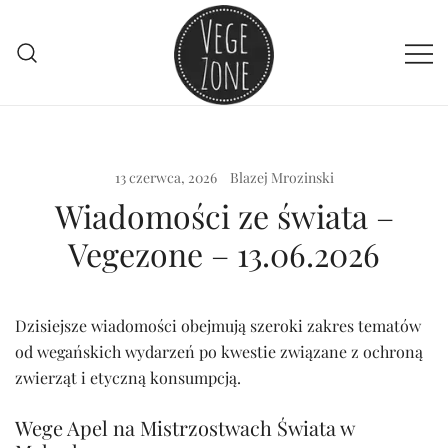
Przejdź
do
treści
Vege szpej dla niej i dla niego
VegeZone
13 czerwca, 2026
Blazej Mrozinski
Wiadomości ze świata –
Vegezone – 13.06.2026
Dzisiejsze wiadomości obejmują szeroki zakres tematów
od wegańskich wydarzeń po kwestie związane z ochroną
zwierząt i etyczną konsumpcją.
Wege Apel na Mistrzostwach Świata w