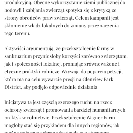
produkcyjną. Obecne wykorzystanie ziemi publicznej do
hodowli i zabijania zwierząt spotyka się z krytyką ze
strony obrońców praw zwierząt. Celem kampanii jest
skłonienie władz lokalnych do zmiany przeznaczenia
tego terenu.
Aktywiści argumentują, że przekształcenie farmy w
sanktuarium przyniosłoby korzyści zarówno zwierzętom,
jak i społeczności lokalnej, promując zrównoważone i
etyczne praktyki rolnicze. Wzywają do poparcia petycji,
która ma na celu wywarcie presji na Glenview Park
District, aby podjęło odpowiednie działania.
Inicjatywa ta jest częścią szerszego ruchu na rzecz
ochrony zwierząt i promowania bardziej humanitarnych
praktyk w rolnictwie. Przekształcenie Wagner Farm
mogłoby stać się przykładem dla innych regionów, jak
można połączyć ochronę środowiska z etycznym