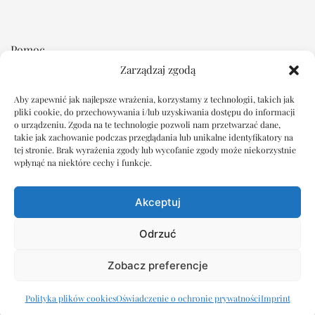
Pomoc
Zarządzaj zgodą
Regulamin
Aby zapewnić jak najlepsze wrażenia, korzystamy z technologii, takich jak
Płatność i dostawa
pliki cookie, do przechowywania i/lub uzyskiwania dostępu do informacji
Reklamacje i zwroty
o urządzeniu. Zgoda na te technologie pozwoli nam przetwarzać dane,
takie jak zachowanie podczas przeglądania lub unikalne identyfikatory na
tej stronie. Brak wyrażenia zgody lub wycofanie zgody może niekorzystnie
Dokumenty
wpłynąć na niektóre cechy i funkcje.
Oświadczenie o ochronie prywatności
Akceptuj
Polityka plików cookie
Wyłączenie odpowiedzialności
Odrzuć
Imprint
Zobacz preferencje
© 2026 VegeZone.
Polityka plików cookies
Oświadczenie o ochronie prywatności
Imprint