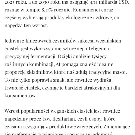
2025 roku, a do 2030 roku ma osiągnąć 4,74 miliarda USD,
rosnąc w tempie 8,17% rocznie. Konsumenci coraz
częściej wybierają produkty ekologiczne i zdrowe, co
napędza ten wzrost.
Jednym z kluczowych czynników sukcesu wegańskich
ciastek jest wykorzystanie sztucznej inteligencji i
precyzyjnej fermentacji. Dzięki analizie tysięcy
roślinnych kombinacji, AI pomaga znaleźć idealne
proporcje składników, które naśladują tradycyjne masło.
To nie tylko poprawia smak, ale również wydłuża
trwałość ciastek, czyniąc je bardziej atrakcyjnymi dla
konsumentów.
Wzrost popularności wegańskich ciastek jest również
napędzany przez tzw. flexitarian, czyli osoby, które
czasami rezygnują z produktów zwierzęcych. Zmieniające
się preferencje żywieniowe i rosnąca świadomość