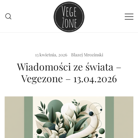
Przejdź
do
treści
Vege szpej dla niej i dla niego
VegeZone
13 kwietnia, 2026
Blazej Mrozinski
Wiadomości ze świata –
Vegezone – 13.04.2026