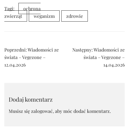
Tagi:
ochrona
zwierząt
weganizm
zdrowie
Nawigacja
Poprzedni:
Wiadomości ze
Następny:
Wiadomości ze
wpisu
świata – Vegezone –
świata – Vegezone –
12.04.2026
14.04.2026
Dodaj komentarz
Musisz się
zalogować
, aby móc dodać komentarz.