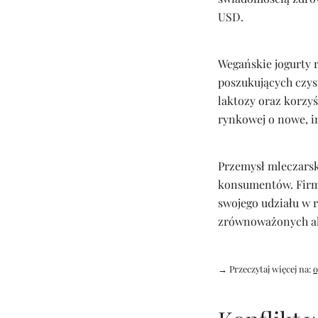
USD.
Wegańskie jogurty 
poszukujących czys
laktozy oraz korzyś
rynkowej o nowe, i
Przemysł mleczarsk
konsumentów. Firmy
swojego udziału w r
zrównoważonych al
→ Przeczytaj więcej na:
o