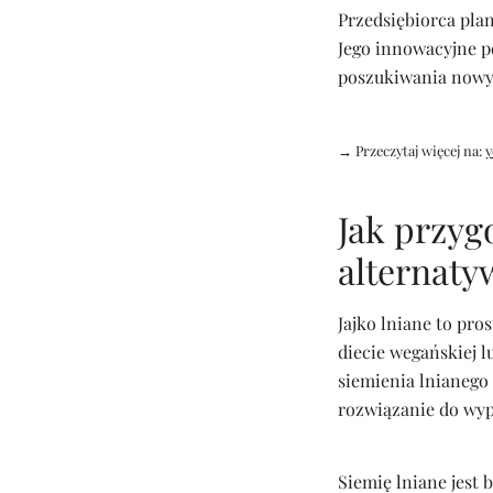
Przedsiębiorca pla
Jego innowacyjne p
poszukiwania nowy
→ Przeczytaj więcej na:
y
Jak przyg
alternaty
Jajko lniane to pro
diecie wegańskiej l
siemienia lnianego 
rozwiązanie do wyp
Siemię lniane jest