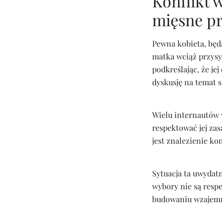
Konflikt 
mięsne pr
Pewna kobieta, będą
matka wciąż przysył
podkreślając, że j
dyskusję na temat 
Wielu internautów w
respektować jej zas
jest znalezienie k
Sytuacja ta uwydatn
wybory nie są resp
budowaniu wzajemne