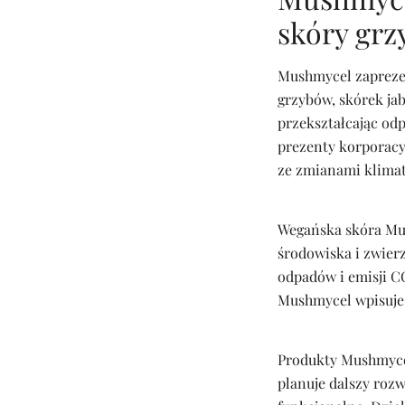
skóry grz
Mushmycel zapreze
grzybów, skórek ja
przekształcając od
prezenty korporacy
ze zmianami klima
Wegańska skóra Mus
środowiska i zwierz
odpadów i emisji CO
Mushmycel wpisuje
Produkty Mushmycel
planuje dalszy roz