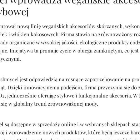
ybowej
ntował nową linię wegańskich akcesoriów skórzanych, wyko
błek i włókien kokosowych. Firma stawia na zrównoważony ro
pady organiczne w wysokiej jakości, ekologiczne produkty cod
jne. Inicjatywa ta promuje życie w obiegu zamkniętym, co jes
tycznymi.
hmycel jest odpowiedzią na rosnące zapotrzebowanie na prod
ąt. Dzięki innowacyjnemu podejściu, firma przyczynia się do z
2, jednocześnie oferując stylowe i funkcjonalne akcesoria. W 
 się w globalny trend zrównoważonej mody.
 są dostępne w sprzedaży online i w wybranych sklepach sta
wój i wprowadzenie nowych produktów, które będą jeszcze bard