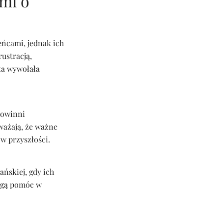
mi o
eńcami, jednak ich
rustracją,
ta wywołała
powinni
uważają, że ważne
w przyszłości.
ańskiej, gdy ich
ogą pomóc w