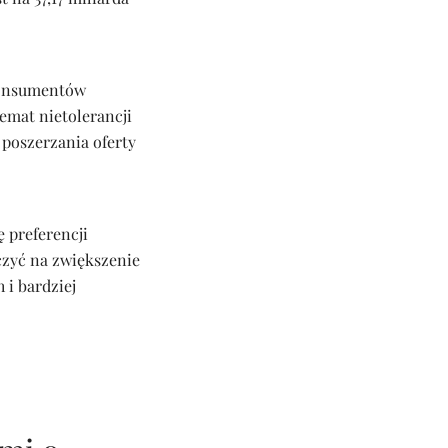
 konsumentów
emat nietolerancji
 poszerzania oferty
 preferencji
czyć na zwiększenie
 i bardziej