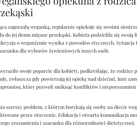
wegańskiego opiekuna z rodzica
zekąski
ca zagorzałą weganką, regularnie opiekuje się swoimi siostrz
a do jej domu mięsne przekąski. Kobieta podzieliła się swoją f
ej decyzja o weganizmie wynika z powodów etycznych. Sytuacja 
szacunku dla wyborów żywieniowych innych osób.
yraziło swoje poparcie dla kobiety, podkreślając, że rodzice 
ady, zwłaszcza gdy powierzają jej opiekę nad dziećmi. Inni za
ompromisu, który pozwoli uniknąć konfliktów i nieporozumień 
ia szerszy problem, z którym borykają się osoby na diecie weg
ektowane przez otoczenie. Edukacja i otwarta komunikacja m
go zrozumienia i szacunku dla różnorodności dietetycznej.