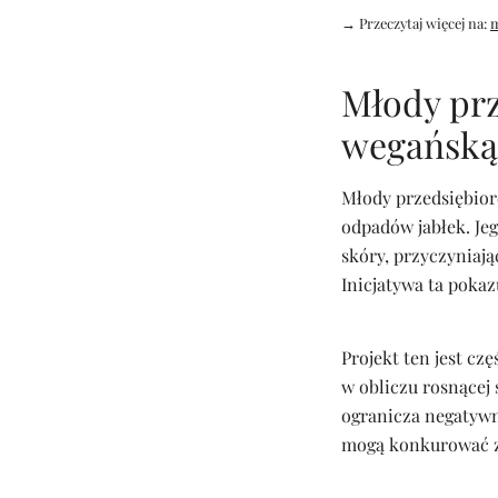
→ Przeczytaj więcej na:
Młody prz
wegańską
Młody przedsiębior
odpadów jabłek. Je
skóry, przyczyniaj
Inicjatywa ta poka
Projekt ten jest c
w obliczu rosnącej
ogranicza negatywny
mogą konkurować z