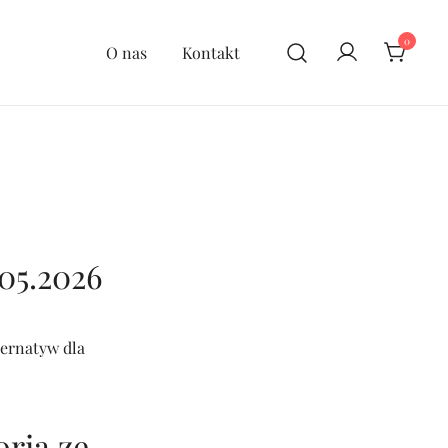
0
O nas
Kontakt
05.2026
ternatyw dla
ria ze