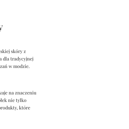
y
kiej skóry z
 dla tradycyjnej
ązań w modzie.
kuje na znaczeniu
łek nie tylko
produkty, które