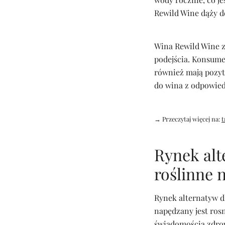
Rewild Wine dąży d
Wina Rewild Wine z
podejścia. Konsumen
również mają pozyt
do wina z odpowied
→ Przeczytaj więcej na:
t
Rynek alt
roślinne 
Rynek alternatyw dl
napędzany jest ros
świadomością zdrow