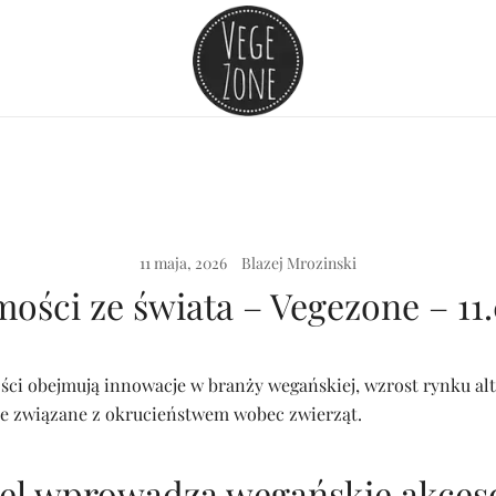
Vege szpej dla niej i dla niego
VegeZone
11 maja, 2026
Blazej Mrozinski
ości ze świata – Vegezone – 11.
ści obejmują innowacje w branży wegańskiej, wzrost rynku al
ie związane z okrucieństwem wobec zwierząt.
l wprowadza wegańskie akceso