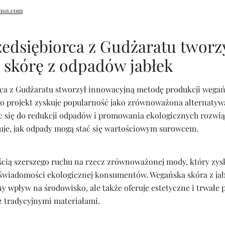
msn.com
edsiębiorca z Gudżaratu tworz
 skórę z odpadów jabłek
ca z Gudżaratu stworzył innowacyjną metodę produkcji wegańs
go projekt zyskuje popularność jako zrównoważona alternatywa
ąc się do redukcji odpadów i promowania ekologicznych rozwi
zuje, jak odpady mogą stać się wartościowym surowcem.
zęścią szerszego ruchu na rzecz zrównoważonej mody, który zys
 świadomości ekologicznej konsumentów. Wegańska skóra z jab
 wpływ na środowisko, ale także oferuje estetyczne i trwałe 
 tradycyjnymi materiałami.