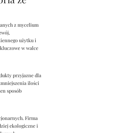
nanych z mycelium
zwój,
ziennego użytku i
t kluczowe w walce
ukty przyjazne dla
mniejszenia ilości
ten sposób
cjonarnych. Firma
ziej ekologiczne i