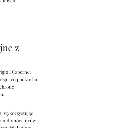
adomych
jne z
igio i Cabernet
nego, co podkreśla
ochronę
u.
a, wykorzystując
0 milionów litrów
tym działaniom,