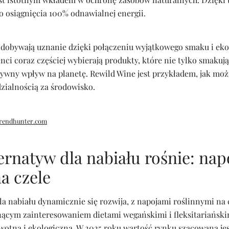
o osiągnięcia 100% odnawialnej energii.
dobywają uznanie dzięki połączeniu wyjątkowego smaku i ek
ci coraz częściej wybierają produkty, które nie tylko smakują
ywny wpływ na planetę. Rewild Wine jest przykładem, jak moż
zialnością za środowisko.
rendhunter.com
ernatyw dla nabiału rośnie: nap
na czele
a nabiału dynamicznie się rozwija, z napojami roślinnymi na 
nącym zainteresowaniem dietami wegańskimi i fleksitariańsk
otną i ekologiczną. W 2025 roku wartość rynku szacowana jest