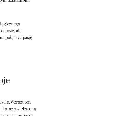
ologicznego
 dobrze, ale
na połączyć pasję
oje
czele. Wzrost ten
imi oraz zwiększoną
 na 37,17 miliarda