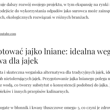
nuje dalszy rozwój swojego projektu, w tym ekspansję na rynk
odejście do wykorzystania odpadów jako surowca może zains
ch, ekologicznych rozwiązań w różnych branżach.
outube.com
otować jajko lniane: idealna we
wa dla jajek
sta i skuteczna wegańska alternatywa dla tradycyjnych jajek, id
ub nietolerujących jajek. Przygotowanie jajka lnianego polega 
z wodą, co tworzy substytut o konsystencji podobnej do jajka. 
ieków i innych przepisów kulinarnych.
 bogate w błonnik i kwasy tłuszczowe omega-3, co czyni je zd