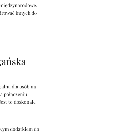
i międzynarodowe.
pirować innych do
gańska
ealna dla osób na
na połączeniu
Jest to doskonałe
rowym dodatkiem do