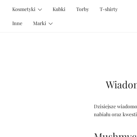
Przejdź
Kosmetyki
Kubki
Torby
T-shirty
do
treści
Inne
Marki
Wiadom
Dzisiejsze wiadomo
nabiału oraz kwest
Mushmyce