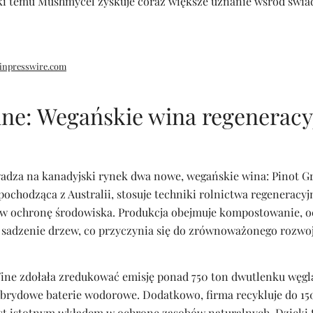
ki temu Mushmycel zyskuje coraz większe uznanie wśród świ
inpresswire.com
ne: Wegańskie wina regeneracy
dza na kanadyjski rynek dwa nowe, wegańskie wina: Pinot Gr
ochodząca z Australii, stosuje techniki rolnictwa regeneracyj
 w ochronę środowiska. Produkcja obejmuje kompostowanie, 
 sadzenie drzew, co przyczynia się do zrównoważonego rozwoj
ine zdołała zredukować emisję ponad 750 ton dwutlenku węgl
hybrydowe baterie wodorowe. Dodatkowo, firma recykluje do 15
est istotnym wkładem w ochronę zasobów naturalnych. Dzięki 