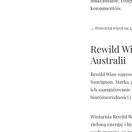
funkcjonalne. Dzię
konsumentów.
→ Przeczytaj więcej na:
e
Rewild Wi
Australii
Rewild Wine wprowa
Sauvignon. Marka, p
ich zaangażowanie
bioróżnorodności i
Winiarnia Rewild W
zieloną energię i 
wody rocznie, co j