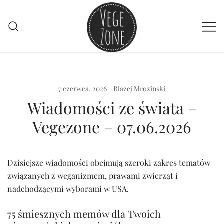
Przejdź
do
treści
Vege szpej dla niej i dla niego
VegeZone
7 czerwca, 2026
Blazej Mrozinski
Wiadomości ze świata –
Vegezone – 07.06.2026
Dzisiejsze wiadomości obejmują szeroki zakres tematów
związanych z weganizmem, prawami zwierząt i
nadchodzącymi wyborami w USA.
75 śmiesznych memów dla Twoich