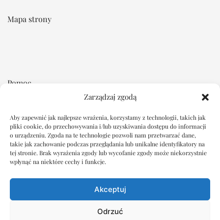
Mapa strony
Pomoc
Zarządzaj zgodą
Regulamin
Płatność i dostawa
Aby zapewnić jak najlepsze wrażenia, korzystamy z technologii, takich jak
pliki cookie, do przechowywania i/lub uzyskiwania dostępu do informacji
Reklamacje i zwroty
o urządzeniu. Zgoda na te technologie pozwoli nam przetwarzać dane,
takie jak zachowanie podczas przeglądania lub unikalne identyfikatory na
tej stronie. Brak wyrażenia zgody lub wycofanie zgody może niekorzystnie
Dokumenty
wpłynąć na niektóre cechy i funkcje.
Oświadczenie o ochronie prywatności
Akceptuj
Polityka plików cookie
Wyłączenie odpowiedzialności
Odrzuć
Imprint