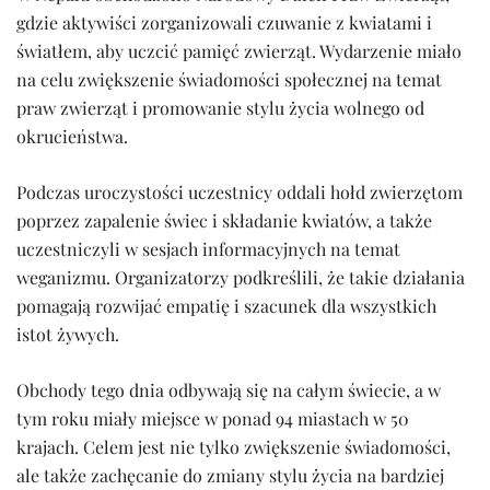
gdzie aktywiści zorganizowali czuwanie z kwiatami i
światłem, aby uczcić pamięć zwierząt. Wydarzenie miało
na celu zwiększenie świadomości społecznej na temat
praw zwierząt i promowanie stylu życia wolnego od
okrucieństwa.
Podczas uroczystości uczestnicy oddali hołd zwierzętom
poprzez zapalenie świec i składanie kwiatów, a także
uczestniczyli w sesjach informacyjnych na temat
weganizmu. Organizatorzy podkreślili, że takie działania
pomagają rozwijać empatię i szacunek dla wszystkich
istot żywych.
Obchody tego dnia odbywają się na całym świecie, a w
tym roku miały miejsce w ponad 94 miastach w 50
krajach. Celem jest nie tylko zwiększenie świadomości,
ale także zachęcanie do zmiany stylu życia na bardziej