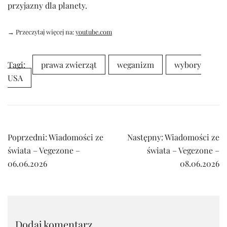
przyjazny dla planety.
→ Przeczytaj więcej na:
youtube.com
Tagi:
prawa zwierząt
weganizm
wybory
USA
Nawigacja
Poprzedni:
Wiadomości ze
Następny:
Wiadomości ze
wpisu
świata – Vegezone –
świata – Vegezone –
06.06.2026
08.06.2026
Dodaj komentarz