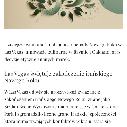
Dzisiejsze wiadomości obejmują obchody Nowego Roku w
Las Vegas, innowacje kulinarne w Rzymie i Oakland, oraz
decyzje etyczne znanych marek.
Las Vegas świętuje zakończenie irańskiego
Nowego Roku
W Las Vegas odbyły się uroczystości związane z
zakończeniem irańskiego Nowego Roku, znane jako
Sizdah Bedar. Wydarzenie miało miejsce w Cornerstone
Park i zgromadziło liczne grono irańskiej społeczności,
która mimo trwających konfliktów w kraju, stara się