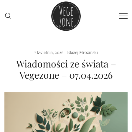
Przejdź
do
treści
Vege szpej dla niej i dla niego
VegeZone
7 kwietnia, 2026
Blazej Mrozinski
Wiadomości ze świata –
Vegezone – 07.04.2026