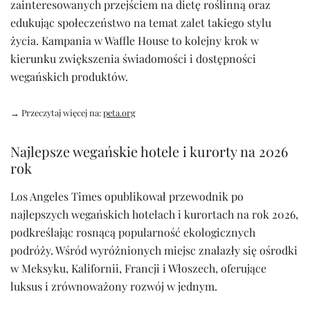
zainteresowanych przejściem na dietę roślinną oraz
edukując społeczeństwo na temat zalet takiego stylu
życia. Kampania w Waffle House to kolejny krok w
kierunku zwiększenia świadomości i dostępności
wegańskich produktów.
→ Przeczytaj więcej na:
peta.org
Najlepsze wegańskie hotele i kurorty na 2026
rok
Los Angeles Times opublikował przewodnik po
najlepszych wegańskich hotelach i kurortach na rok 2026,
podkreślając rosnącą popularność ekologicznych
podróży. Wśród wyróżnionych miejsc znalazły się ośrodki
w Meksyku, Kalifornii, Francji i Włoszech, oferujące
luksus i zrównoważony rozwój w jednym.