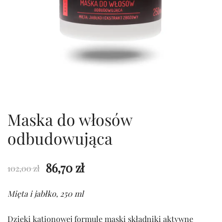
Maska do włosów
odbudowująca
Pierwotna
Aktualna
86,70
zł
102,00
zł
cena
cena
Mięta i jabłko, 250 ml
wynosiła:
wynosi:
Dzięki kationowej formule maski składniki aktywne