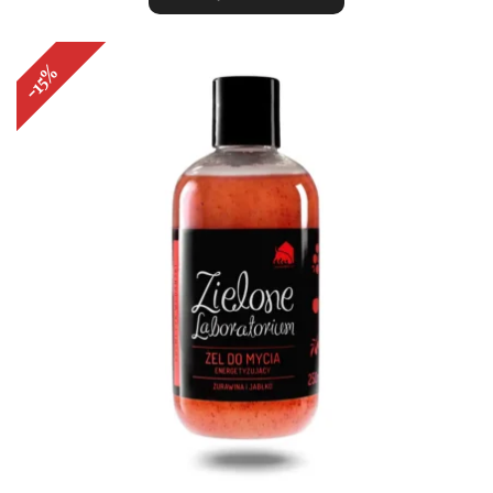
60,00 zł.
51,00 zł.
-15%