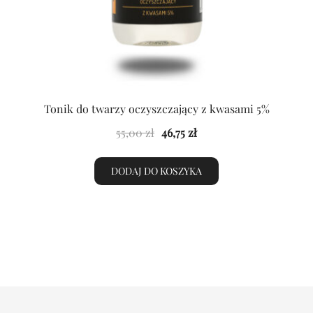
Tonik do twarzy oczyszczający z kwasami 5%
Pierwotna
Aktualna
55,00
zł
46,75
zł
cena
cena
wynosiła:
wynosi:
DODAJ DO KOSZYKA
55,00 zł.
46,75 zł.