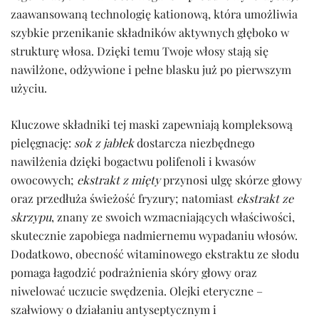
zaawansowaną technologię kationową, która umożliwia
szybkie przenikanie składników aktywnych głęboko w
strukturę włosa. Dzięki temu Twoje włosy stają się
nawilżone, odżywione i pełne blasku już po pierwszym
użyciu.
Kluczowe składniki tej maski zapewniają kompleksową
pielęgnację:
sok z jabłek
dostarcza niezbędnego
nawilżenia dzięki bogactwu polifenoli i kwasów
owocowych;
ekstrakt z mięty
przynosi ulgę skórze głowy
oraz przedłuża świeżość fryzury; natomiast
ekstrakt ze
skrzypu
, znany ze swoich wzmacniających właściwości,
skutecznie zapobiega nadmiernemu wypadaniu włosów.
Dodatkowo, obecność witaminowego ekstraktu ze słodu
pomaga łagodzić podrażnienia skóry głowy oraz
niwelować uczucie swędzenia. Olejki eteryczne –
szałwiowy o działaniu antyseptycznym i