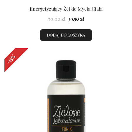
Energetyzujący Żel do Mycia Ciała
Pierwotna
Aktualna
70,00
zł
59,50
zł
cena
cena
wynosiła:
wynosi:
DODAJ DO KOSZYKA
70,00 zł.
59,50 zł.
-15%