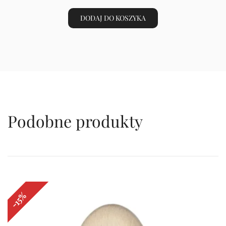
cena
cena
wynosiła:
wynosi:
DODAJ DO KOSZYKA
86,00 zł.
73,10 zł.
Podobne produkty
-15%