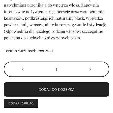
102,00 zł.
86,70 zł.
natychmiast przenikają do wnętrza włosa. Zapewnia
intensywne odżywienie, regenerację oraz wzmocnienie
kosmyków, podkreślając ich naturalny blask. Wygładza
powierzchnię włosów, ułatwia rozczesywanie i stylizację.
Odpowiednia dla każdego rodzaju włosów; szczególnie
polecana do suchych i zniszczonych pasm.
Termin ważności:
maj 2027
ilość
Maska
do
włosów
DODAJ DO KOSZYKA
odbudowująca
DODAJ I ZAPŁAĆ