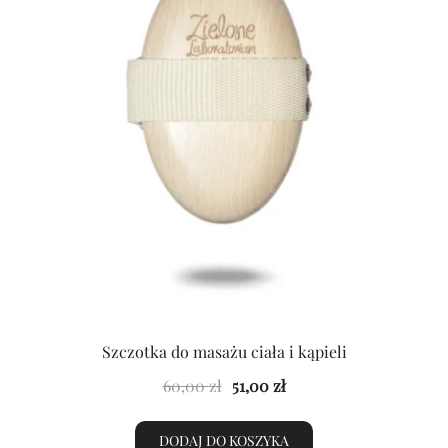
Szczotka do masażu ciała i kąpieli
Pierwotna
Aktualna
60,00
zł
51,00
zł
cena
cena
wynosiła:
wynosi:
DODAJ DO KOSZYKA