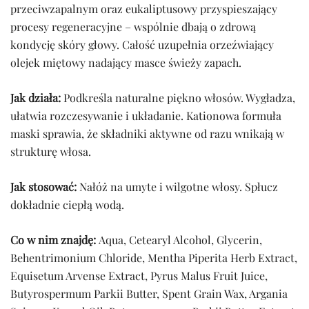
przeciwzapalnym oraz eukaliptusowy przyspieszający
procesy regeneracyjne – wspólnie dbają o zdrową
kondycję skóry głowy. Całość uzupełnia orzeźwiający
olejek miętowy nadający masce świeży zapach.
Jak działa:
Podkreśla naturalne piękno włosów. Wygładza,
ułatwia rozczesywanie i układanie. Kationowa formuła
maski sprawia, że składniki aktywne od razu wnikają w
strukturę włosa.
Jak stosować:
Nałóż na umyte i wilgotne włosy. Spłucz
dokładnie ciepłą wodą.
Co w nim znajdę:
Aqua, Cetearyl Alcohol, Glycerin,
Behentrimonium Chloride, Mentha Piperita Herb Extract,
Equisetum Arvense Extract, Pyrus Malus Fruit Juice,
Butyrospermum Parkii Butter, Spent Grain Wax, Argania