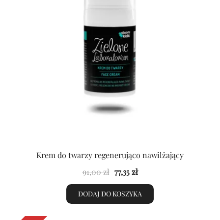
Krem do twarzy regenerująco nawilżający
Pierwotna
Aktualna
91,00
zł
77,35
zł
cena
cena
DODAJ DO KOSZYKA
wynosiła:
wynosi:
91,00 zł.
77,35 zł.