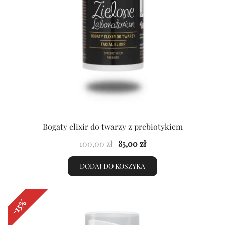
Bogaty elixir do twarzy z prebiotykiem
Pierwotna
Aktualna
100,00
zł
85,00
zł
cena
cena
DODAJ DO KOSZYKA
wynosiła:
wynosi:
100,00 zł.
85,00 zł.
-15%