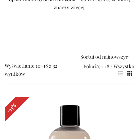
znaczy więcej.
Wyświetlanie 10–18 z 32
Pokaż:
9
18
Wszystko
Posortowane
wyników
według
najnowszych
-15%