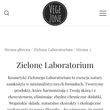
Przejdź
do
treści
Vege szpej dla niej i dla niego
VegeZone
Strona główna
/
Zielone Laboratorium
/ Strona 2
Zielone Laboratorium
Kosmetyki Zielonego Laboratorium to esencja natury
zamknięta w minimalistycznych formułach. Tworzymy
produkty, które harmonizują z Twoją skórą i z
ekosystemem, eliminując zbędne chemiczne dodatki.
Wegańskie składy, naturalne ekstrakty i ekologiczne
opakowania to nasza filozofia – bo wierzymy, że mniej