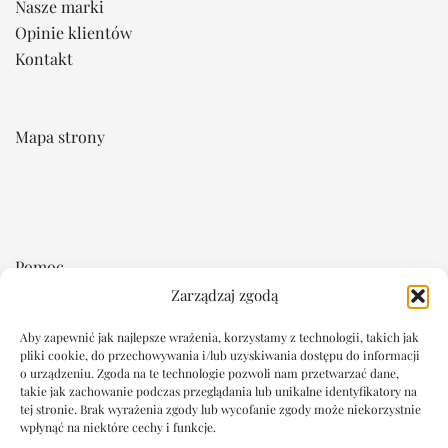
Nasze marki
Opinie klientów
Kontakt
Mapa strony
Pomoc
Zarządzaj zgodą
Regulamin
Płatność i dostawa
Aby zapewnić jak najlepsze wrażenia, korzystamy z technologii, takich jak
pliki cookie, do przechowywania i/lub uzyskiwania dostępu do informacji
Reklamacje i zwroty
o urządzeniu. Zgoda na te technologie pozwoli nam przetwarzać dane,
takie jak zachowanie podczas przeglądania lub unikalne identyfikatory na
tej stronie. Brak wyrażenia zgody lub wycofanie zgody może niekorzystnie
Dokumenty
wpłynąć na niektóre cechy i funkcje.