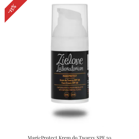
-15%
MagicProtect Krem do Twarzy SPF 50