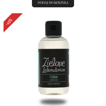
DODAJ DO KOSZYKA
wynosiła:
wynosi:
90,00 zł.
76,50 zł.
-15%