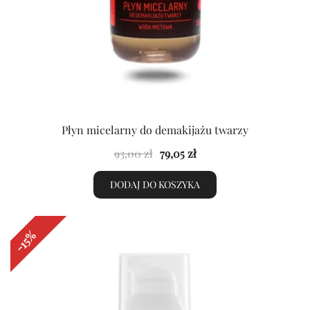
Płyn micelarny do demakijażu twarzy
Pierwotna
Aktualna
93,00
zł
79,05
zł
cena
cena
DODAJ DO KOSZYKA
wynosiła:
wynosi:
93,00 zł.
79,05 zł.
-15%