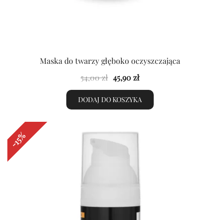
Maska do twarzy głęboko oczyszczająca
Pierwotna
Aktualna
54,00
zł
45,90
zł
cena
cena
DODAJ DO KOSZYKA
wynosiła:
wynosi:
54,00 zł.
45,90 zł.
-15%