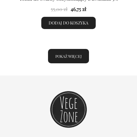
Pierwotna
Aktualna
55,00
zł
46,75
zł
cena
cena
DODAJ DO KOSZYKA
wynosiła:
wynosi:
55,00 zł.
46,75 zł.
POKAŻ WIĘCEJ