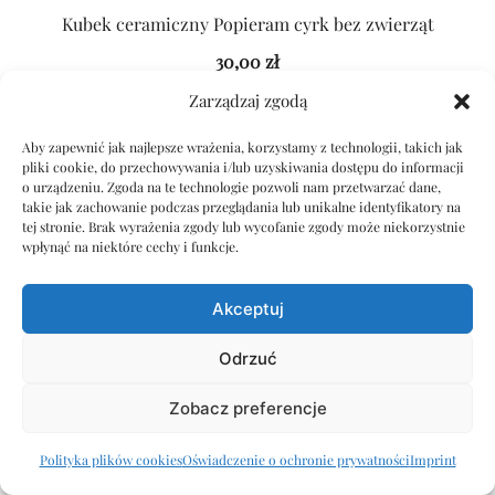
Kubek ceramiczny Popieram cyrk bez zwierząt
30,00
zł
Zarządzaj zgodą
DODAJ DO KOSZYKA
Aby zapewnić jak najlepsze wrażenia, korzystamy z technologii, takich jak
pliki cookie, do przechowywania i/lub uzyskiwania dostępu do informacji
o urządzeniu. Zgoda na te technologie pozwoli nam przetwarzać dane,
takie jak zachowanie podczas przeglądania lub unikalne identyfikatory na
tej stronie. Brak wyrażenia zgody lub wycofanie zgody może niekorzystnie
wpłynąć na niektóre cechy i funkcje.
Akceptuj
Odrzuć
Zobacz preferencje
Polityka plików cookies
Oświadczenie o ochronie prywatności
Imprint