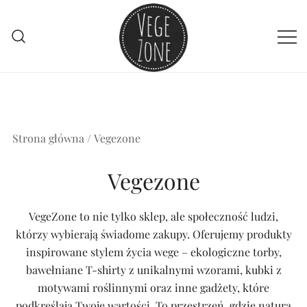
Przejdź
do
treści
Vege szpej dla niej i dla niego
VegeZone
Strona główna
/ Vegezone
Vegezone
VegeZone to nie tylko sklep, ale społeczność ludzi,
którzy wybierają świadome zakupy. Oferujemy produkty
inspirowane stylem życia wege – ekologiczne torby,
bawełniane T-shirty z unikalnymi wzorami, kubki z
motywami roślinnymi oraz inne gadżety, które
podkreślają Twoje wartości. To przestrzeń, gdzie natura