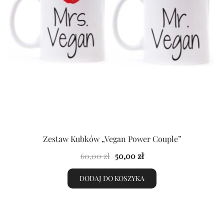
Zestaw Kubków „Vegan Power Couple”
Pierwotna
Aktualna
60,00
zł
50,00
zł
cena
cena
DODAJ DO KOSZYKA
wynosiła:
wynosi:
60,00 zł.
50,00 zł.