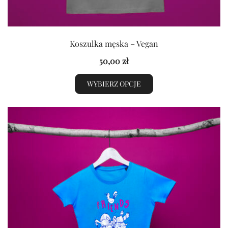
Koszulka męska – Vegan
50,00
zł
WYBIERZ OPCJE
Ten
produkt
ma
wiele
wariantów.
Opcje
można
wybrać
na
stronie