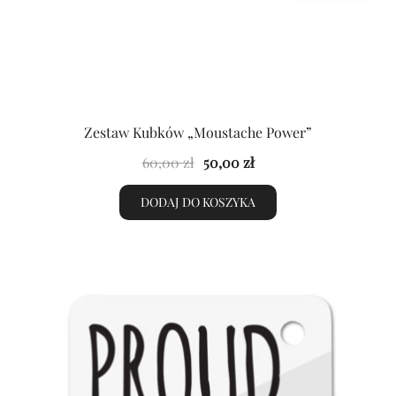
Zestaw Kubków „Moustache Power”
Pierwotna
Aktualna
60,00
zł
50,00
zł
cena
cena
DODAJ DO KOSZYKA
wynosiła:
wynosi:
60,00 zł.
50,00 zł.