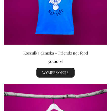
produktu
Koszulka damska – Friends not food
50,00
zł
WYBIERZ OPCJE
Ten
produkt
ma
wiele
wariantów.