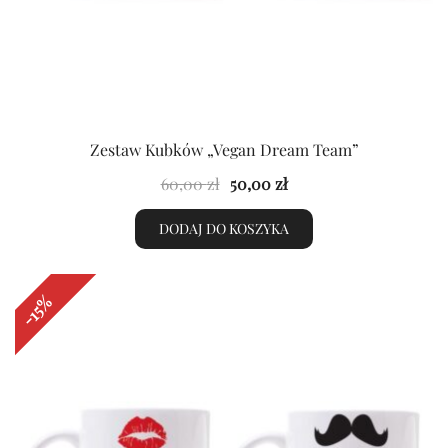
Zestaw Kubków „Vegan Dream Team”
Pierwotna
Aktualna
60,00
zł
50,00
zł
cena
cena
DODAJ DO KOSZYKA
wynosiła:
wynosi:
60,00 zł.
50,00 zł.
-15%