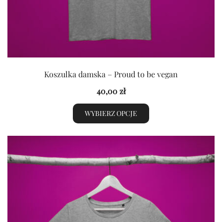
Koszulka damska – Proud to be vegan
40,00
zł
WYBIERZ OPCJE
Ten
produkt
ma
wiele
wariantów.
Opcje
można
wybrać