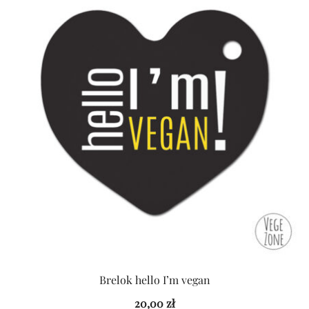
Brelok hello I’m vegan
20,00
zł