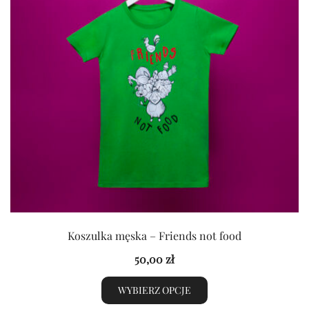
Opcje
można
wybrać
na
stronie
produktu
Koszulka męska – Friends not food
50,00
zł
WYBIERZ OPCJE