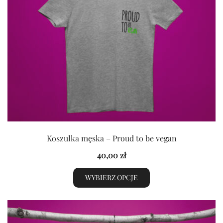
na
stronie
produktu
Koszulka męska – Proud to be vegan
40,00
zł
WYBIERZ OPCJE
Ten
produkt
ma